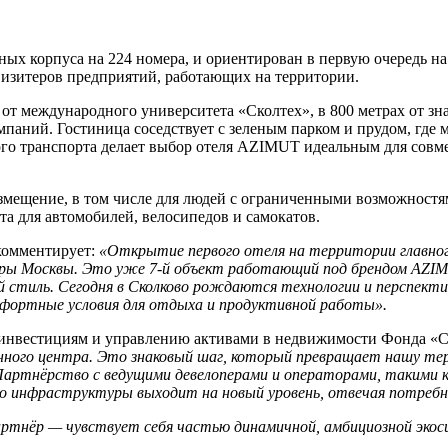
х корпуса на 224 номера, и ориентирован в первую очередь на
 визитеров предприятий, работающих на территории.
от международного университета «Сколтех», в 800 метрах от зна
аний. Гостиница соседствует с зеленым парком и прудом, где м
кого транспорта делает выбор отеля AZIMUT идеальным для совм
мещение, в том числе для людей с ограниченными возможностям
та для автомобилей, велосипедов и самокатов.
комментирует:
«Открытие первого отеля на территории главно
ы Москвы. Это уже 7-й объект работающий под брендом AZIMUT
й стиль. Сегодня в Сколково рождаются технологии и перспек
мфортные условия для отдыха и продуктивной работы».
о инвестициям и управлению активами в недвижимости Фонда «С
нного центра. Это знаковый шаг, который превращает нашу тер
Партнёрство с ведущими девелоперами и операторами, такими к
 инфраструктуры выходит на новый уровень, отвечая потребнос
партнёр — чувствует себя частью динамичной, амбициозной эк