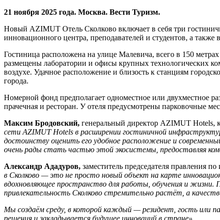
21 ноября 2025 года. Москва. Вести Туризм.
Новый AZIMUT Отель Сколково включает в себя три гостиничны
инновационного центра, преподавателей и студентов, а также
Гостиница расположена на улице Малевича, всего в 150 метрах 
размещены лаборатории и офисы крупных технологических комп
воздухе. Удачное расположение и близость к станциям городс
города.
Номерной фонд предполагает одноместное или двухместное раз
прачечная и ресторан. У отеля предусмотрены парковочные мес
Максим Бродовский,
генеральный директор AZIMUT Hotels, 
сети
AZIMUT
Hotels
в расширении гостиничной инфраструктур
достоинству оценить его удобное расположение и современны
очень рады стать частью этой экосистемы, предоставляя ко
Александр Ададуров,
заместитель председателя правления п
в Сколково — это не просто новый объект на карте инновацио
вдохновляющее пространство для работы, обучения и жизни. 
привлекательность Сколково стремительно растёт, а качество
Мы создаём среду, в которой каждый — резидент, гость или 
решения и закладывается будущее инноваций в стране».