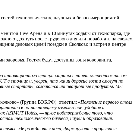
 гостей технологических, научных и бизнес-мероприятий
менитой Live Арена и в 10 минутах ходьбы от технопарка, где
ожно отдохнуть после трудового дня или поработать на свежем
ещения деловых целей поездки в Сколково и встреч в центре
и здоровья. Гостям будут доступны зоны коворкинга,
го инновационного центра страны станет очередным шагом
 в столице и, уверен, что наши дорогие гости смогут по
тивные стартапы, создаются инновационные продукты. Мы
колково» (Группа ВЭБ.РФ), отметил:
«Появление первого отеля
риторию в по-настоящему комплексное, удобное и
ак AZIMUT Hotels, — яркое подтверждение того, что
тям технологического бизнеса, науки и образования.
осистемы, где рождаются идеи, формируются прорывные