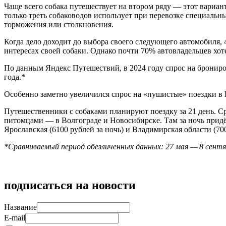
Чаще всего собака путешествует на втором ряду — этот вариа
только треть собаководов использует при перевозке специальн
торможения или столкновения.
Когда дело доходит до выбора своего следующего автомобиля, 
интересах своей собаки. Однако почти 70% автовладельцев хо
По данным Яндекс Путешествий, в 2024 году спрос на брониро
года.*
Особенно заметно увеличился спрос на «пушистые» поездки в В
Путешественники с собаками планируют поездку за 21 день. С
питомцами — в Волгограде и Новосибирске. Там за ночь придё
Ярославская (6100 рублей за ночь) и Владимирская област
*Сравниваемый период обезличенных данных: 27 мая — 8 сентяб
подписаться на новости
Название
E-mail