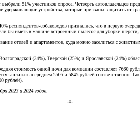
нт выбрали 51% участников опроса. Четверть автовладельцев пре
ые удерживающие устройства, которые призваны защитить от трав
40% респондентов-собаководов признались, что в первую очеред
тели бы иметь в машине встроенный пылесос для уборки шерсти,
вание отелей и апартаментов, куда можно заселиться с животн
олгоградской (34%), Тверской (25%) и Ярославской (24%) област
редняя стоимость одной ночи для компании составляет 7660 руб
тся заплатить в среднем 5505 и 5845 рублей соответственно. Т
и (7000 рублей).
ря 2023 и 2024 годов.
-0-