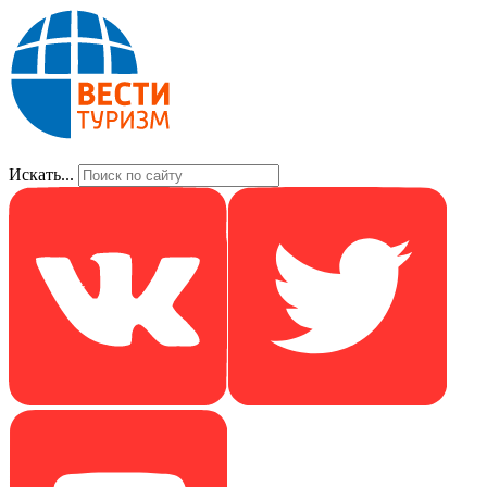
Искать...