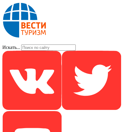
Искать...