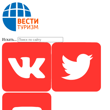
Искать...