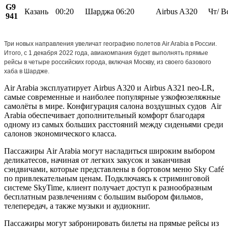
G9
Казань
00:20
Шарджа
06:20
Airbus A320
Чт/ В
941
Три новых направления увеличат географию полетов Air Arabia в России.
Итого, с 1 декабря 2022 года, авиакомпания будет выполнять прямые
рейсы в четыре российских города, включая Москву, из своего базового
хаба в Шардже.
Air Arabia эксплуатирует Airbus A320 и Airbus A321 neo-LR,
самые современные и наиболее популярные узкофюзеляжные
самолёты в мире. Конфигурация салона воздушных судов Air
Arabia обеспечивает дополнительный комфорт благодаря
одному из самых больших расстояний между сиденьями среди
салонов экономического класса.
Пассажиры Air Arabia могут насладиться широким выбором
деликатесов, начиная от легких закусок и заканчивая
сэндвичами, которые представлены в бортовом меню Sky Café
по привлекательным ценам. Подключаясь к стриминговой
системе SkyTime, клиент получает доступ к разнообразным
бесплатным развлечениям с большим выбором фильмов,
телепередач, а также музыки и аудиокниг.
Пассажиры могут забронировать билеты на прямые рейсы из