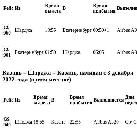
Время
Время
Рейс
Из
В
Выполня
вылета
прибытия
G9
Шарджа
18:55
Екатеринбург
00:50+1
Airbus A
960
G9
Екатеринбург
01:50
Шарджа
06:05
Airbus A
961
Казань – Шарджа – Казань, начиная с 3 декабря
2022 года (время местное)
Время
Время
Дни
Рейс
Из
В
Выполняется
вылета
прибытия
неде
G9
Шарджа
18:55
Казань
22:55
Airbus A320
Ср/ С
940