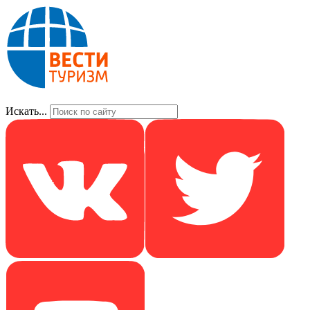
Искать...