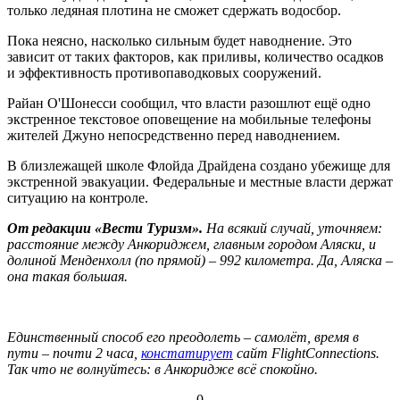
только ледяная плотина не сможет сдержать водосбор.
Пока неясно, насколько сильным будет наводнение. Это
зависит от таких факторов, как приливы, количество осадков
и эффективность противопаводковых сооружений.
Райан О'Шонесси сообщил, что власти разошлют ещё одно
экстренное текстовое оповещение на мобильные телефоны
жителей Джуно непосредственно перед наводнением.
В близлежащей школе Флойда Драйдена создано убежище для
экстренной эвакуации. Федеральные и местные власти держат
ситуацию на контроле.
От редакции «Вести Туризм».
На всякий случай, уточняем:
расстояние между Анкориджем, главным городом Аляски, и
долиной Менденхолл (по прямой) – 992 километра. Да, Аляска –
она такая большая.
Единственный способ его преодолеть – самолёт, время в
пути – почти 2 часа,
констатирует
сайт
FlightConnections
.
Так что не волнуйтесь: в Анкоридже всё спокойно.
-0-