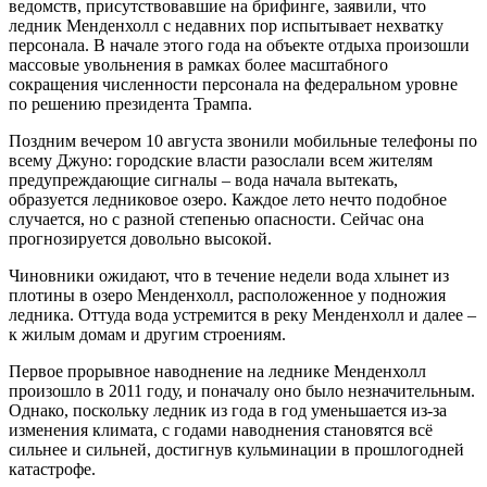
ведомств, присутствовавшие на брифинге, заявили, что
ледник Менденхолл с недавних пор испытывает нехватку
персонала. В начале этого года на объекте отдыха произошли
массовые увольнения в рамках более масштабного
сокращения численности персонала на федеральном уровне
по решению президента Трампа.
Поздним вечером 10 августа звонили мобильные телефоны по
всему Джуно: городские власти разослали всем жителям
предупреждающие сигналы – вода начала вытекать,
образуется ледниковое озеро. Каждое лето нечто подобное
случается, но с разной степенью опасности. Сейчас она
прогнозируется довольно высокой.
Чиновники ожидают, что в течение недели вода хлынет из
плотины в озеро Менденхолл, расположенное у подножия
ледника. Оттуда вода устремится в реку Менденхолл и далее –
к жилым домам и другим строениям.
Первое прорывное наводнение на леднике Менденхолл
произошло в 2011 году, и поначалу оно было незначительным.
Однако, поскольку ледник из года в год уменьшается из-за
изменения климата, с годами наводнения становятся всё
сильнее и сильней, достигнув кульминации в прошлогодней
катастрофе.