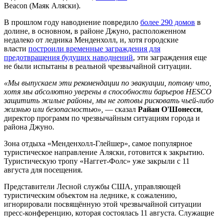
Beacon (Маяк Аляски).
В прошлом году наводнение повредило
более 290 домов
в
долине, в основном, в районе Джуно, расположенном
недалеко от ледника Менденхолл, и, хотя городские
власти
построили временные заграждения для
предотвращения будущих наводнений
, эти заграждения еще
не были испытаны в реальной чрезвычайной ситуации.
«Мы выпускаем эти рекомендации по эвакуации, потому что,
хотя мы абсолютно уверены в способности барьеров HESCO
защитить жилые районы, мы не готовы рисковать чьей-либо
жизнью или безопасностью»,
— сказал
Райан О'Шонесси
,
директор программ по чрезвычайным ситуациям города и
района Джуно.
Зона отдыха «Менденхолл-Глейшер», самое популярное
туристическое направление Аляски, готовится к закрытию.
Туристическую тропу «Наггет-Фолс» уже закрыли с 11
августа для посещения.
Представители Лесной службы США, управляющей
туристическим объектом на леднике, к сожалению,
игнорировали посвящённую этой чрезвычайной ситуации
пресс-конференцию, которая состоялась 11 августа. Служащие