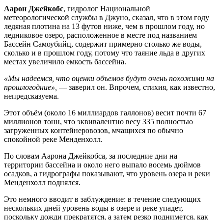
Аарон Джейкобс
, гидролог Национальной
метеорологической службы в Джуно, сказал, что в этом году
ледяная плотина на 13 футов ниже, чем в прошлом году, но
ледниковое озеро, расположенное в месте под названием
Бассейн Самоубийц, содержит примерно столько же воды,
сколько и в прошлом году, потому что таяние льда в других
местах увеличило емкость бассейна.
«Мы надеемся, что оценки объемов будут очень похожими на
прошлогодние»,
— заверил он. Впрочем, стихия, как известно,
непредсказуема.
Этот объём (около 16 миллиардов галлонов) весит почти 67
миллионов тонн, что эквивалентно весу 335 полностью
загруженных контейнеровозов, мчащихся по обычно
спокойной реке Менденхолл.
По словам Аарона Джейкобса, за последние дни на
территории бассейна и около него выпало восемь дюймов
осадков, а гидрографы показывают, что уровень озера и реки
Менденхолл поднялся.
Это немного вводит в заблуждение: в течение следующих
нескольких дней уровень воды в озере и реке упадет,
поскольку дожди прекратятся, а затем резко поднимется, как