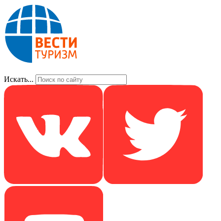
Искать...