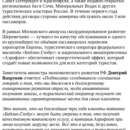
Санкт-Петербурге и Красноярске, а также недавно открытых
региональных баз в Сочи, Минеральных Водах и других
туристических кластерах России. В течение первого года
действия договора стороны намерены обслужить около 3 млн
пассажиров.
В рамках Московского авиаузла скоординированное развитие
Шереметьево — лучшего по качеству обслуживания и одного
из крупнейших по объёмам пассажирских перевозок
аэропортов Европы, туристического оператора федерального
масштаба «Библио-Глобус» и национального авиаперевозчика
«Аэрофлот» обеспечивает синергетический эффект, который
создаёт новые возможности для всех категорий туристов.
Заместитель министра экономического развития РФ
Дмитрий
Вахруков
отметил:
«
Подписание сегодняшнего соглашения
говорит о том, что мы движемся к долгосрочному
планированию развития отрасли, когда авиакомпании
получают заказы, а туристический оператор получает от
авиакомпании гарантированные места для своих клиентов.
Это значит, что на ближайшие три года клиенты компании
«Библио-Глобус» могут быть уверены в том, что получат
качественную комплексную услугу, а компания Аэрофлот при
этом получит загрузку мест. Всё это в целом, безусловно,
позитивно повлияет на экономику перевозок и туристической