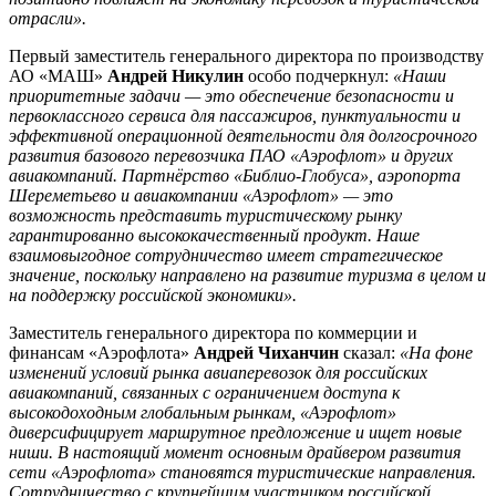
отрасли».
Первый заместитель генерального директора по производству
АО «МАШ»
Андрей Никулин
особо подчеркнул:
«Наши
приоритетные задачи — это обеспечение безопасности и
первоклассного сервиса для пассажиров, пунктуальности и
эффективной операционной деятельности для долгосрочного
развития базового перевозчика ПАО «Аэрофлот» и других
авиакомпаний. Партнёрство «Библио-Глобуса», аэропорта
Шереметьево и авиакомпании «Аэрофлот» — это
возможность представить туристическому рынку
гарантированно высококачественный продукт. Наше
взаимовыгодное сотрудничество имеет стратегическое
значение, поскольку направлено на развитие туризма в целом и
на поддержку российской экономики».
Заместитель генерального директора по коммерции и
финансам «Аэрофлота»
Андрей Чиханчин
сказал:
«На фоне
изменений условий рынка авиаперевозок для российских
авиакомпаний, связанных с ограничением доступа к
высокодоходным глобальным рынкам, «Аэрофлот»
диверсифицирует маршрутное предложение и ищет новые
ниши. В настоящий момент основным драйвером развития
сети «Аэрофлота» становятся туристические направления.
Сотрудничество с крупнейшим участником российской