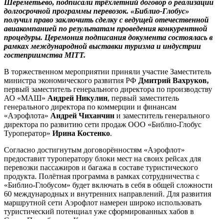
Шереметьево, подписали трёхлетний договор о реализации
долгосрочной программы перевозок. «Библио-Глобус»
получил право заключить сделку с ведущей отечественной
авиакомпанией по результатам проведения конкурентной
процедуры. Церемония подписания документа состоялась в
рамках международной выставки туризма и индустрии
гостеприимства
MITT
.
В торжественном мероприятии приняли участие Заместитель
министра экономического развития РФ
Дмитрий Вахруков,
первый заместитель генерального директора по производству
АО «МАШ»
Андрей Никулин
, первый заместитель
генерального директора по коммерции и финансам
«Аэрофлота»
Андрей Чиханчин
и заместитель генерального
директора по развитию сети продаж ООО «Библио-Глобус
Туроператор»
Ирина Костенко
.
Согласно достигнутым договорённостям «Аэрофлот»
предоставит туроператору блоки мест на своих рейсах для
перевозки пассажиров и багажа в составе туристического
продукта. Полётная программа в рамках сотрудничества с
«Библио-Глобусом» будет включать в себя в общей сложности
60 международных и внутренних направлений. Для развития
маршрутной сети Аэрофлот намерен широко использовать
туристический потенциал уже сформированных хабов в