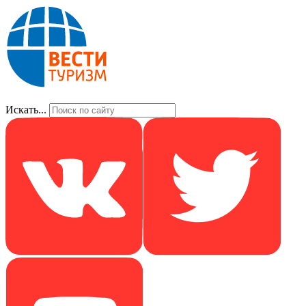
Искать...