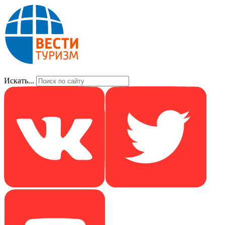
Искать...