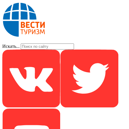
Искать...