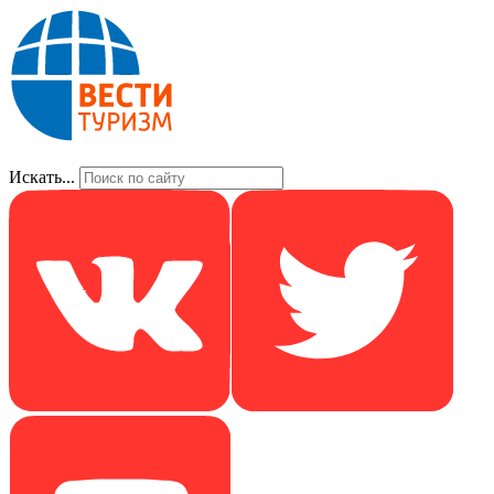
Искать...