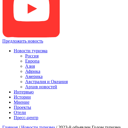
Предложить новость
Новости туризма
Россия
Европа
Азия
Африка
Америка
Австралия и Океания
Архив новостей
Интервью
Истории
Мнение
Проекты
Отели
Пресс-центр
Главная
/
Новости туризма
/
2023-й объявлен Годом туризма