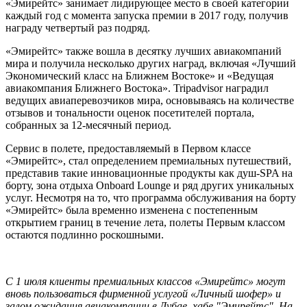
«Эмирейтс» занимает лидирующее место в своей категории
каждый год с момента запуска премии в 2017 году, получив
награду четвертый раз подряд.
«Эмирейтс» также вошла в десятку лучших авиакомпаний
мира и получила несколько других наград, включая «Лучший
Экономический класс на Ближнем Востоке» и «Ведущая
авиакомпания Ближнего Востока». Tripadvisor наградил
ведущих авиаперевозчиков мира, основываясь на количестве
отзывов и тональности оценок посетителей портала,
собранных за 12-месячный период.
Сервис в полете, предоставляемый в Первом классе
«Эмирейтс», стал определением премиальных путешествий,
представив такие инновационные продукты как душ-SPA на
борту, зона отдыха Onboard Lounge и ряд других уникальных
услуг. Несмотря на то, что программа обслуживания на борту
«Эмирейтс» была временно изменена с постепенным
открытием границ в течение лета, полеты Первым классом
остаются подлинно роскошными.
С 1 июля клиенты премиальных классов «Эмирейтс» могут
вновь пользоваться фирменной услугой «Личный шофер» и
залом ожидания авиакомпании в Дубае, хабе "Эмирейтс". На