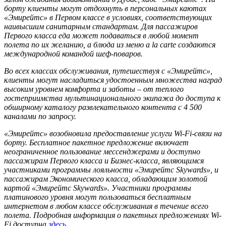
борту клиенты могут отдохнуть в персональных каютах
«Эмирейтс» в Первом классе в условиях, соответствующих
наивысшим санитарным стандартам. Для пассажиров
Первого класса еда может подаваться в любой момент
полета по их желанию, а блюда из меню a la carte создаются
международной командой шеф-поваров.
Во всех классах обслуживания, путешествуя с «Эмирейтс»,
клиенты могут насладиться удостоенным множества наград
высоким уровнем комфорта и заботы – от теплого
гостеприимства мультинационального экипажа до доступа к
обширному каталогу развлекательного контента с 4 500
каналами по запросу.
«Эмирейтс» возобновила предоставление услуги Wi-Fi-связи на
борту. Бесплатное пакетное предложение включает
неограниченное пользование мессенджерами и доступно
пассажирам Первого класса и Бизнес-класса, являющимся
участниками программы лояльности «Эмирейтс Skywards», и
пассажирам Экономического класса, обладающим золотой
картой «Эмирейтс Skywards». Участники программы
платинового уровня могут пользоваться бесплатным
интернетом в любом классе обслуживания в течение всего
полета. Подробная информация о пакетных предложениях Wi-
Fi доступна
здесь
.