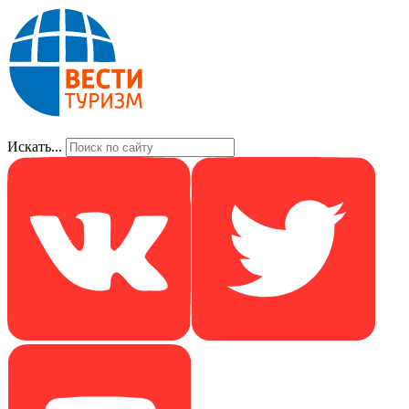
Искать...