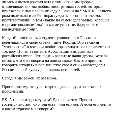
лилась и льется розовая вата о том, какие мы добрые,
отзывчивые, как мы любим иностранных гостей, которые
приезжали к нам на Олимпиаду в Сочи и на ЧМ-2018. Разного
рода политологи любят порассуждать о геополитическом
противостоянии, о том - какие на самом деле умные, хорошие
и организованные "мы", и какие ужасные, бардачные и
равнодушные "они".
Каждый иностранный студент, учившийся в России и
вернувшийся в свою страну - друг России. Это та самая
"мягкая сила" о которой любят порассуждать на политических
ток-шоу. Почти везде есть Ассоциации выпускников
российских вузов. Эти люди - реальные наши друзья, хотя бы
потому, что мы говорим на одном языке. Как это принято
говорить сегодня - в большинстве своем они - амбассадоры
России, нашей культуры и наших ценностей.
Сегодня мы режем их без ножа.
Просто потому, что у кого-тро не дошли руки заняться их
проблемами.
P.S. А при чем здесь туризм? Да не при чем. Просто
гостеприимство - оно или есть - или его нет. А если его нет, то
о каком туризме мы говорим?