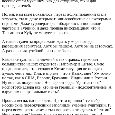
вообще стали мучением, как для студентов, так и для
преподавателей.
Но, как нам всем показалось, первая волна пандемии стала
затухать, стали даже открывать авиасообщение с некоторыми
странами. Даже туроператоры взбодрились и поставили
чартеры в Турцию, и даже прошла информацимя, что и
Танзанию и Кубу не минует чаша сия.
А наши студенты продолжали ждать у моря погоды -
разрешения вернуться. Хотя бы пешком. Хотя бы на автобусах.
А разрешения, учебной визы - не было.
Какова ситуация с пандемией в тех странах, где живет
большинство наших студентов? Например в Китае. Смею
предположить, что сегодня в Китае ситуация не порядок
лучше, чем у нас. Или, наприме - что в Казахстане? Уж точно
не так, как в США, Европе, Бразилии, Индии или в России.
Ну вот так получилось. Но, вероятно для "бдительного"
Роспотребнадзора все, кто из-за границы - подозрительные. А
вдруг там не правильные тесты?
Прошла весна, настало лето. Протом пришло 1 сентября.
Российские первокурсники заполнили учебные аудитории. И
перед всеми ректоратами стал вопрос - а что делать с "этими".
Иностранцами? Вернуться они не могут, визу не дают. А