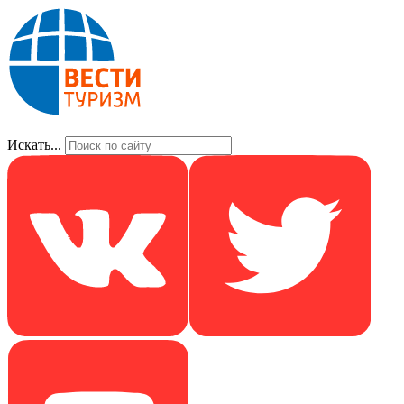
Искать...