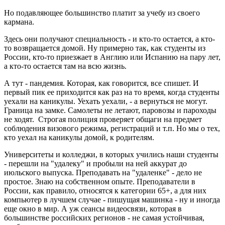
Но подавляющее большинство платит за учебу из своего
кармана.
Здесь они получают специальность - и кто-то остается, а кто-
то возвращается домой. Ну примерно так, как студенты из
России, кто-то приезжает в Англию или Испанию на пару лет,
а кто-то остается там на всю жизнь.
А тут - пандемия. Которая, как говорится, все спишет. И
первый пик ее приходится как раз на то время, когда студенты
уехали на каникулы. Уехать уехали, - а вернуться не могут.
Граница на замке. Самолеты не летают, паровозы и пароходы
не ходят. Строгая полиция проверяет общаги на предмет
соблюдения визового режима, регистраций и т.п. Но мы о тех,
кто уехал на каникулы домой, к родителям.
Университеты и колледжи, в которых учились наши студенты
- перешли на "удалеку" и пробыли на ней аккурат до
июльского выпуска. Преподавать на "удаленке" - дело не
простое. Знаю на собственном опыте. Преподаватели в
России, как правило, относятся к категории 65+, а для них
компьютер в лучшем случае - пишущая машинка - ну и иногда
еще окно в мир. А уж сеансы видеосвязи, которая в
большинстве российских регионов - не самая устойчивая,