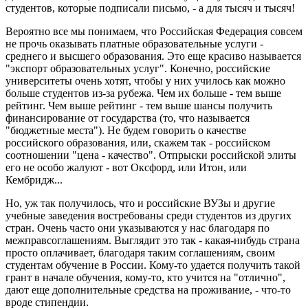
студентов, которые подписали письмо, - а для тысяч и тысяч!
Вероятно все мы понимаем, что Российская Федерация совсем
не прочь оказывать платные образовательные услуги -
среднего и высшего образования. Это еще красиво называется
"экспорт образовательных услуг". Конечно, российские
университеты очень хотят, чтобы у них училось как можно
больше студентов из-за рубежа. Чем их больше - тем выше
рейтинг. Чем выше рейтинг - тем выше шансы получить
финансирование от государства (то, что называется
"бюджетные места"). Не будем говорить о качестве
российского образования, или, скажем так - российском
соотношении "цена - качество". Отпрыски российской элиты
его не особо жалуют - вот Оксфорд, или Итон, или
Кембридж...
Но, уж так получилось, что и российские ВУЗы и другие
учебные заведения востребованы среди студентов из других
стран. Очень часто они указываются у нас благодаря по
межправсоглашениям. Выглядит это так - какая-нибудь страна
просто оплачивает, благодаря таким соглашениям, своим
студентам обучение в России. Кому-то удается получить такой
грант в начале обучения, кому-то, кто учится на "отлично",
дают еще дополнительные средства на проживание, - что-то
вроде стипендии.