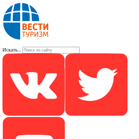
Искать...