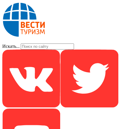
Искать...