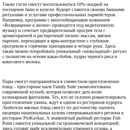
Также гости смогут воспользоваться 10% скидкой на
посещение бани и купели. Курорт славится своими банными
ритуалами и услугами профессиональных пармейстеров.
Например, программа с многообещающим названием
«Возвращение к жизни» проводится под медитативную
музыку и сочетает предварительный прогрев тела с
ароматерапией и растирочный пилинг-массаж, мягкое
парение, переходящее в ярко-контрастное с глубоким
прогревом и горячими припарками в четыре руки. Здесь
также можно попробовать уникальный «шоколадный» ритуал
с пилингом на основе какао-бобов, пудры черного риса и
кокосового молока.
Пары смогут поупражняться в совместном приготовлении
блюд – просторные шале Family Suite укомплектованы
современной кухней, которая позволит дать волю
кулинарным фантазиям. Тех, кто не склонен романтизировать
приготовление ужина, ждут в одном из ресторанов курорта.
Любители мясных блюд смогут по достоинству оценить
шедевры национальных кухонь северокавказского региона в
ресторане ProKavkaz. А знаменитый рыбный ресторан Fish
Point славится уникальной гастрономической концепцией:
здесь готовят рыбу исключительно утреннего отлова, а