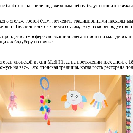
ное барбекю: на гриле под звездным небом будут готовить свежа
ского стола», гостей будут потчевать традиционными пасхальн
 овощи «Веллингтон» с сырным соусом, рагу из морепродуктов 
 пройдет в атмосфере сдержанной элегантности на мальдивский
нщиков бодуберу на пляже.
ан японской кухни Madi Hiyaa на протяжении трех дней, с 18 п
ожусь на вас». Это японская традиция, когда гость ресторана п