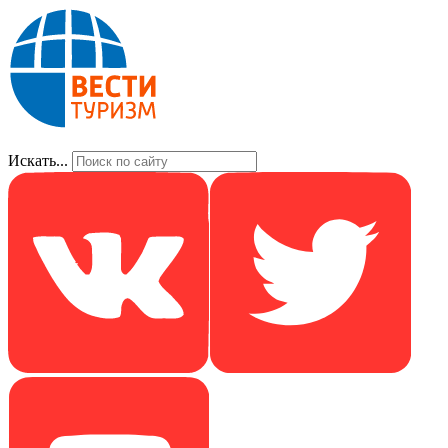
Искать...