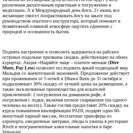
различным дыхательным практикам и погружению в
медитации. А в Международный день йоги, 21 июня, все
желающие смогут попрактиковать йогу на закате под
руководством опытного инструктора, который поможет в
безмятежной пляжной атмосфере ощутить единение с
природой и осознанность бытия.
Поднять настроение и позволить задержаться на райских
островах подольше призваны скидки, действующие на обоих
курортах. Акция «Ныряйте чаще – платите меньше (
Dive
More, Pay Less
) позволит исследовать яркий подводный мир
Мальдив со значительной экономией. Предложение действует
при проживании от 5 ночей в Dhawa Ihuru до 31 октября и
подразумевает 30% скидку от лучшей цены на размещение, а
также эксклюзивные преимущества для искателей
приключений: 2 погружения на домашнем рифе, 4
погружения с лодки, включая полное снаряжение (на одного
человека на виллу). Также гостям предоставят 20% скидку на
курсы повышения квалификации PADI, подарят один 60-
минутный парный массаж, бесплатные трансферы из
аэропорта, ежедневные завтраки, обеды и ужины в ресторане
Riveli и неограниченные алкогольные напитки в баре
Velaavani.