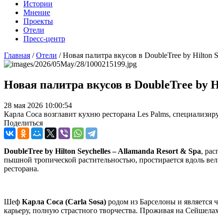
Истории
Мнение
Проекты
Отели
Пресс-центр
Главная
/
Отели
/
Новая палитра вкусов в DoubleTree by Hilton S
Новая палитра вкусов в DoubleTree by Hi
28 мая 2026 10:00:54
Карла Соса возглавит кухню ресторана Les Palms, специализи
Поделиться
DoubleTree
by
Hilton
Seychelles
–
Allamanda
Resort
&
Spa
, ра
пышной тропической растительностью, простирается вдоль ве
ресторана.
Шеф
Карла Соса (Carla Sosa)
родом из Барселоны и является 
карьеру, полную страстного творчества. Проживая на Сейшелах,