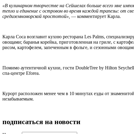
«В кулинарном творчестве на Сейшелах больше всего мне импо
тепло и единение с островом во время каждой трапезы: от све
средиземноморской простотой»,
— комментирует Карла.
Карла Соса возглавит кухню ресторана Les Palms, специализ
овощами; баранья корейка, приготовленная на гриле, с карто
рисом, картофелем, запеченным в фольге, и сезонными овощам
Помимо аутентичной кухни, гости DoubleTree by Hilton Seyche
спа-центре Eforea.
Курорт расположен менее чем в 10 минутах езды от знаменито
незабываемым.
подписаться на новости