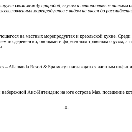
нирует связь между природой, вкусом и неторопливым ритмом о
жевыловленных морепродуктов с видом на океан до расслабленных
ирующегося на местных морепродуктах и креольской кухне. Сре
фелем по-деревенски, овощами и фирменным травяным соусом, а 
и.
lles – Allamanda Resort & Spa могут наслаждаться частным инфи
й набережной Анс-Интенданс на юге острова Маэ, посещение ко
-0-