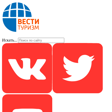
Искать...