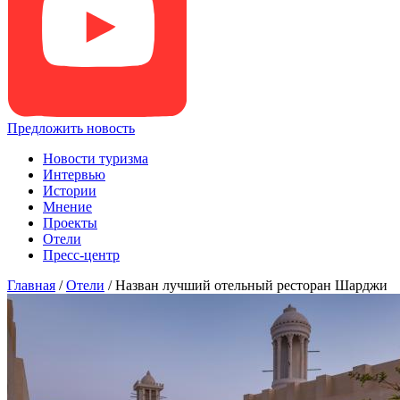
Предложить новость
Новости туризма
Интервью
Истории
Мнение
Проекты
Отели
Пресс-центр
Главная
/
Отели
/
Назван лучший отельный ресторан Шарджи