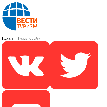
Искать...