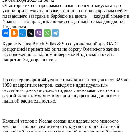
29 сентября 2025 12:38:42
От авторских спа-программ с шампанским и закусками до
ужина при свечах на пляже, кинопоказа под открытым небом,
плавающего завтрака и барбекю на вилле — каждый момент в
Naäma — это праздник любви, созданный только для двоих.
Поделиться
Курорт Naäma Beach Villas & Spa с уникальной для ОАЭ
концепцией приватных вилл на берегу Оманского залива
расположен на западном побережье Индийского океана
напротив Хаджарских гор.
На его территории 44 уединенных виллы площадью от 325 до
1050 квадратных метров, каждая с индивидуальным
бассейном, джакузи, зоной отдыха с лежаками снаружи и
сауной и/или хаммамом внутри и внутренним двориком с
пышной растительностью.
Каждый уголок в Naäma создан для идеального медового
месяца — полная уединенность, круглосуточный личный
дворецкий и множество развлечений и активностей только