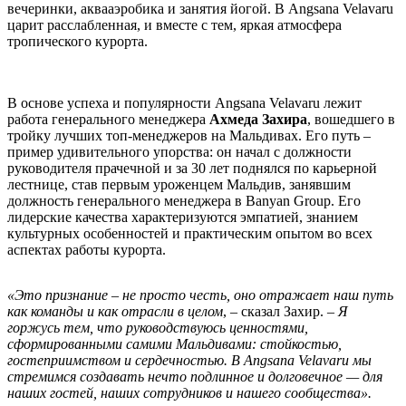
вечеринки, аквааэробика и занятия йогой. В Angsana Velavaru
царит расслабленная, и вместе с тем, яркая атмосфера
тропического курорта.
В основе успеха и популярности Angsana Velavaru лежит
работа генерального менеджера
Ахмеда Захира
, вошедшего в
тройку лучших топ-менеджеров на Мальдивах. Его путь –
пример удивительного упорства: он начал с должности
руководителя прачечной и за 30 лет поднялся по карьерной
лестнице, став первым уроженцем Мальдив, занявшим
должность генерального менеджера в Banyan Group. Его
лидерские качества характеризуются эмпатией, знанием
культурных особенностей и практическим опытом во всех
аспектах работы курорта.
«Это признание – не просто честь, оно отражает наш путь
как команды и как отрасли в целом
, – сказал Захир. –
Я
горжусь тем, что руководствуюсь ценностями,
сформированными самими Мальдивами: стойкостью,
гостеприимством и сердечностью. В
Angsana
Velavaru
мы
стремимся создавать нечто подлинное и долговечное — для
наших гостей, наших сотрудников и нашего сообщества».