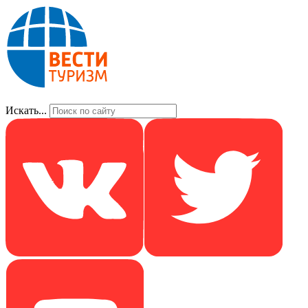
Искать...