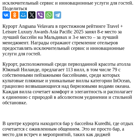
исключительный сервис и инновационные услуги для гостей.
Поделиться
Курорт Angsana Velavaru в престижном рейтинге Travel +
Leisure Luxury Awards Asia Pacific 2025 занял 8-е место за
лучший бассейн на Мальдивах и 3-е место – за лучший
менеджмент. Награды отражают стремление отельеров
предоставлять исключительный сервис и инновационные
услуги для гостей.
Курорт, расположенный среди первозданной красоты атолла
Южный Ниланде, предлагает 113 вилл, в том числе 79 с
собственными пейзажными бассейнами, среди которых
культовые пляжные и уникальные виллы категории InOcean,
грациозно возвышающиеся над бирюзовыми водами океана.
Каждая вилла сочетает комфорт и элегантность и располагает
к единению с природой в абсолютном уединении и стильной
обстановке.
В центре курорта находится бар у бассейна Kuredhi, где отдых
сочетается с оживленным общением. Это не просто бар, а
место для встреч и мероприятий, таких как диджей