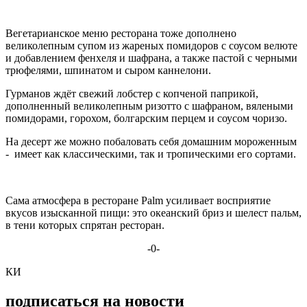
Вегетарианское меню ресторана тоже дополнено
великолепным супом из жареных помидоров с соусом велюте
и добавлением фенхеля и шафрана, а также пастой c черными
трюфелями, шпинатом и сыром каннелони.
Гурманов ждёт свежий лобстер с копченой паприкой,
дополненный великолепным ризотто с шафраном, вялеными
помидорами, горохом, болгарским перцем и соусом чоризо.
На десерт же можно побаловать себя домашним мороженным
- имеет как классическими, так и тропическими его сортами.
Сама атмосфера в ресторане Palm усиливает восприятие
вкусов изысканной пищи: это океанский бриз и шелест пальм,
в тени которых спрятан ресторан.
-0-
КИ
подписаться на новости