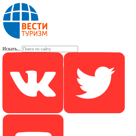
Искать...