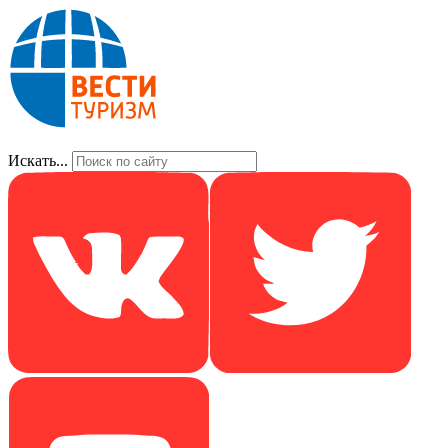
Искать...