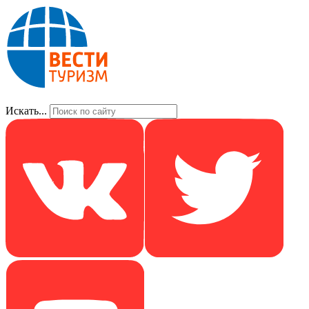
Искать...