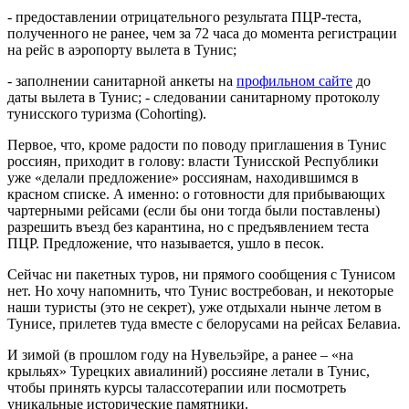
- предоставлении отрицательного результата ПЦР-теста,
полученного не ранее, чем за 72 часа до момента регистрации
на рейс в аэропорту вылета в Тунис;
- заполнении санитарной анкеты на
профильном сайте
до
даты вылета в Тунис; - следовании санитарному протоколу
тунисского туризма (Cohorting).
Первое, что, кроме радости по поводу приглашения в Тунис
россиян, приходит в голову: власти Тунисской Республики
уже «делали предложение» россиянам, находившимся в
красном списке. А именно: о готовности для прибывающих
чартерными рейсами (если бы они тогда были поставлены)
разрешить въезд без карантина, но с предъявлением теста
ПЦР. Предложение, что называется, ушло в песок.
Сейчас ни пакетных туров, ни прямого сообщения с Тунисом
нет. Но хочу напомнить, что Тунис востребован, и некоторые
наши туристы (это не секрет), уже отдыхали нынче летом в
Тунисе, прилетев туда вместе с белорусами на рейсах Белавиа.
И зимой (в прошлом году на Нувельэйре, а ранее – «на
крыльях» Турецких авиалиний) россияне летали в Тунис,
чтобы принять курсы талассотерапии или посмотреть
уникальные исторические памятники.