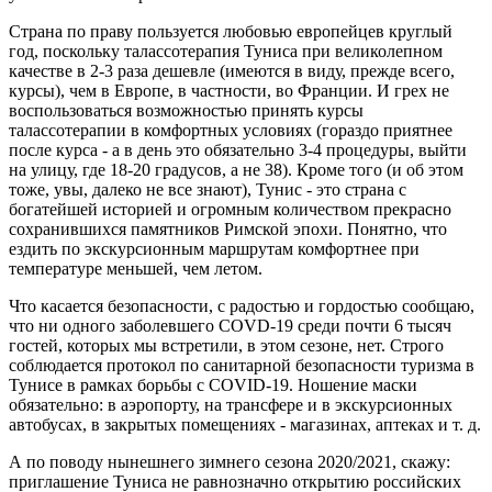
Страна по праву пользуется любовью европейцев круглый
год, поскольку талассотерапия Туниса при великолепном
качестве в 2-3 раза дешевле (имеются в виду, прежде всего,
курсы), чем в Европе, в частности, во Франции. И грех не
воспользоваться возможностью принять курсы
талассотерапии в комфортных условиях (гораздо приятнее
после курса - а в день это обязательно 3-4 процедуры, выйти
на улицу, где 18-20 градусов, а не 38). Кроме того (и об этом
тоже, увы, далеко не все знают), Тунис - это страна с
богатейшей историей и огромным количеством прекрасно
сохранившихся памятников Римской эпохи. Понятно, что
ездить по экскурсионным маршрутам комфортнее при
температуре меньшей, чем летом.
Что касается безопасности, с радостью и гордостью сообщаю,
что ни одного заболевшего COVD-19 среди почти 6 тысяч
гостей, которых мы встретили, в этом сезоне, нет. Строго
соблюдается протокол по санитарной безопасности туризма в
Тунисе в рамках борьбы с COVID-19. Ношение маски
обязательно: в аэропорту, на трансфере и в экскурсионных
автобусах, в закрытых помещениях - магазинах, аптеках и т. д.
А по поводу нынешнего зимнего сезона 2020/2021, скажу:
приглашение Туниса не равнозначно открытию российских