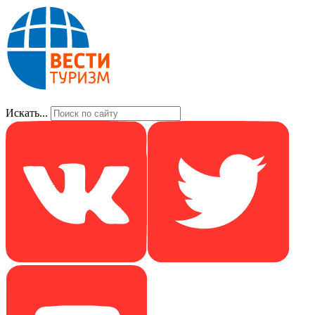
Искать...