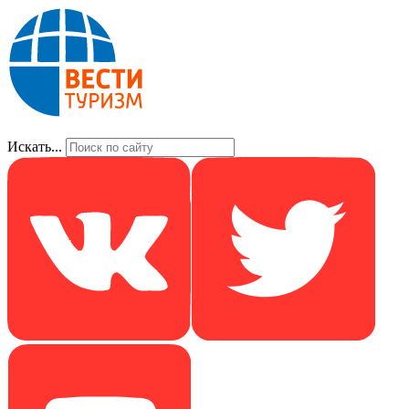
Искать...