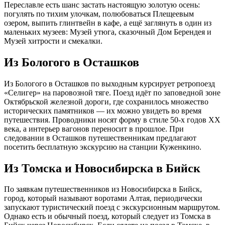
Переславле есть шанс застать настоящую золотую осень:
погулять по тихим улочкам, полюбоваться Плещеевым
озером, выпить глинтвейн в кафе, а ещё заглянуть в один из
маленьких музеев: Музей утюга, сказочный Дом Берендея и
Музей хитрости и смекалки.
Из Бологого в Осташков
Из Бологого в Осташков по выходным курсирует ретропоезд
«Селигер» на паровозной тяге. Поезд идёт по заповедной зоне
Октябрьской железной дороги, где сохранилось множество
исторических памятников — их можно увидеть во время
путешествия. Проводники носят форму в стиле 50-х годов XX
века, а интерьер вагонов переносит в прошлое. При
следовании в Осташков путешественникам предлагают
посетить бесплатную экскурсию на станции Куженкино.
Из Томска и Новосибирска в Бийск
По заявкам путешественников из Новосибирска в Бийск,
город, который называют воротами Алтая, периодически
запускают туристический поезд с экскурсионным маршрутом.
Однако есть и обычный поезд, который следует из Томска в