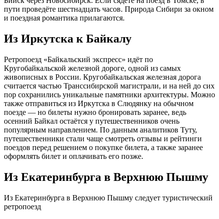
Бийск через Новосибирск. Если сядете на поезд в Томске, в
пути проведёте шестнадцать часов. Природа Сибири за окном
и поездная романтика прилагаются.
Из Иркутска к Байкалу
Ретропоезд «Байкальский экспресс» идёт по
Кругобайкальской железной дороге, одной из самых
живописных в России. Кругобайкальская железная дорога
считается частью Транссибирской магистрали, и на ней до сих
пор сохранились уникальные памятники архитектуры. Можно
также отправиться из Иркутска в Слюдянку на обычном
поезде — но билеты нужно бронировать заранее, ведь
осенний Байкал остаётся у путешественников очень
популярным направлением. По данным аналитиков Туту,
путешественники стали чаще смотреть отзывы и рейтинги
поездов перед решением о покупке билета, а также заранее
оформлять билет и оплачивать его позже.
Из Екатеринбурга в Верхнюю Пышму
Из Екатеринбурга в Верхнюю Пышму следует туристический
ретропоезд