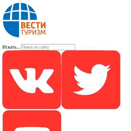
Искать...