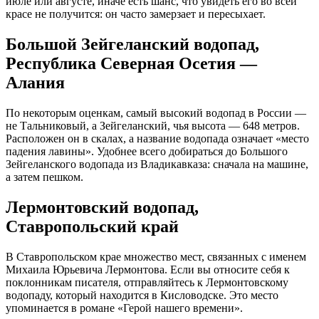
июле или августе, иначе есть шанс, что увидеть его во всей
красе не получится: он часто замерзает и пересыхает.
Большой Зейгеланский водопад,
Республика Северная Осетия —
Алания
По некоторым оценкам, самый высокий водопад в России —
не Тальниковый, а Зейгеланский, чья высота — 648 метров.
Расположен он в скалах, а название водопада означает «место
падения лавины». Удобнее всего добираться до Большого
Зейгеланского водопада из Владикавказа: сначала на машине,
а затем пешком.
Лермонтовский водопад,
Ставропольский край
В Ставропольском крае множество мест, связанных с именем
Михаила Юрьевича Лермонтова. Если вы относите себя к
поклонникам писателя, отправляйтесь к Лермонтовскому
водопаду, который находится в Кисловодске. Это место
упоминается в романе «Герой нашего времени».