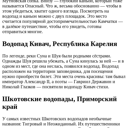
Мутновская сопка. Внизу — глубокий каньон, который тоже
называется Опасный. Что ж, весьма обоснованно — чтобы в
этом убедиться, хватит одного взгляда. Посмотреть на
водопад и каньон можно с двух площадок. Это место
считается популярной достопримечательностью Камчатки —
в далёкое путешествие, чтобы его увидеть, готовы
отправиться многие.
Водопад Кивач, Республика Карелия
По легенде, реки Суна и Шуя были родными сёстрами.
Однажды Шуя решила убежать, а Суна кинулась за ней — и в
одном из мест, где она неслась, появился водопад. Водопад
расположен на территории заповедника, для посещения
нужно приобрести билет. Эти места очень красивы: там бывал
император Александр II, а поэты — Гавриил Державин и
Николай Глазков — посвятили водопаду Кивач стихи.
Шкотовские водопады, Приморский
край
У самых известных Шкотовских водопадов необычные
названия: Тигровый и Неожиданный. Их путешественники