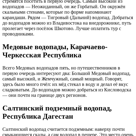
стремятся посетить в первую очередь. Самый высокий из
водопадов — Неожиданный, он же Горбатый. Он окружён
скальными стенами, которые по форме напоминают
карандаши. Рядом — Тигровый (Дальний) водопад. Добраться
до водопадов можно из Владивостока на внедорожнике, путь
пролегает через посёлок Шкотово. Лучше оплатить тур с
проводниками.
Медовые водопады, Карачаево-
Черкесская Республика
Всего Медовых водопадов пять, но путешественников в
первую очередь интересуют два: Большой Медовый водопад,
самый высокий, и Жемчужный, самый мощный. Говорят,
здесь было много пчёл: их мёд стекал в воду и делал её вкус
сладковатым. До водопадов можно добраться из Кисловодска
— они почти на границе двух регионов.
Салтинский подземный водопад,
Республика Дагестан
Салтинский водопад считается подземным: наверху почти
смыкающиеся скалы, а сам водопад в пещере. Это место очень