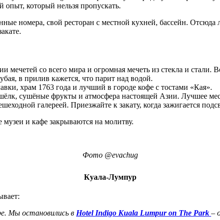
й опыт, который нельзя пропускать.
енные номера, свой ресторан с местной кухней, бассейн. Отсюда
акате.
ии мечетей со всего мира и огромная мечеть из стекла и стали. 
убая, в прилив кажется, что парит над водой.
вки, храм 1763 года и лучший в городе кофе с тостами «Кая».
шёлк, сушёные фрукты и атмосфера настоящей Азии. Лучшее мес
шеходной галереей. Приезжайте к закату, когда зажигается подсв
 музеи и кафе закрываются на молитву.
Фото
@
evachug
Куала‑Лумпур
ывает:
ре. Мы остановились в
Hotel
Indigo
Kuala
Lumpur
on
The
Park
– 