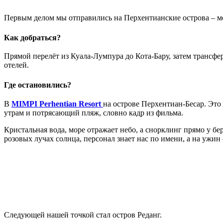
Первым делом мы отправились на Перхентианские острова – мес
Как добраться?
Прямой перелёт из Куала‑Лумпура до Кота‑Бару, затем трансфер
отелей.
Где остановились?
В
MIMPI
Perhentian
Resort
на острове Перхентиан‑Бесар. Это
утрам и потрясающий пляж, словно кадр из фильма.
Кристальная вода, море отражает небо, а снорклинг прямо у бер
розовых лучах солнца, персонал знает нас по имени, а на ужи
Следующей нашей точкой стал остров Реданг.