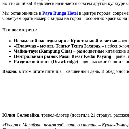
но это ошибка! Ведь здесь начинается совсем другой культурны
Мы остановились в
Paya
Bunga
Hotel
в центре города: соврем
Советуем брать номер с видом на город – особенно красиво на з
Что посмотреть:
Исламский
наследи‑парк
с Кристальной мечетью
– коп
«Плавучая»
мечеть
Тенгку
Тенга
Захарах
– небесно‑гол
Чайна‑таун
(
Kampung
Cina
)
– разноцветные китайские ла
Центральный
рынок
Pasar
Besar
Kedai
Payang
– рыба, 
Раздвижной
мост (
Drawbridge
)
– две высокие башни с пе
Важно:
в этом штате пятница – священный день. В обед многие
Юлия Соловейка
, тревел‑блогер (посетила 21 страну), рассказ
«Говоря
о Малайзии, нельзя забывать о столице – Куала‑Лумпу