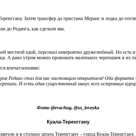
еренггану. Затем трансфер до пристани Меранг и лодка до отеля.
н до Реданга, как сделали мы.
ежей местной едой, персонал невероятно дружелюбный. Но есть и
ца. А рано утром можно провожать маленьких черепашек в их пе
ится впечатлениями:
тров Реданг стал для нас настоящим открытием! Оба формата –
 черепахи. И есть один существенный минус всех островных кур
Фото
@
evachug
, @
so
_
loveyka
Куала‑Теренггану
янули и в столицу штата Теренггану – город Куала‑Теренггану.