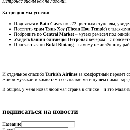
Петронас видны как на ладони».
За три дня мы успели:
Подняться в
Batu
Caves
по 272 цветным ступеням, увидет
Посетить
храм
Тянь
Хоу (
Thean
Hou
Temple
)
с тысячами
Побродить по
Central
Market
– музею ремёсел под одной 
Увидеть
башни‑близнецы Петронас
вечером – с подсвет
Прогуляться по
Bukit
Bintang
– самому оживлённому райо
И отдельное спасибо
Turkish
Airlines
за комфортный перелёт со 
живой музыкой и комнатами со спальнями и душем помог заря
В общем, у меня новая любимая страна в списке – и это Малайз
подписаться на новости
Название