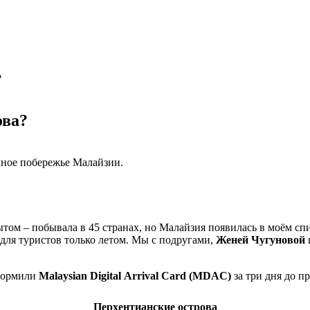
?
ова?
чное побережье Малайзии.
пытом – побывала в 45 странах, но Малайзия появилась в моём с
е для туристов только летом. Мы с подругами,
Женей
Чугуновой
оформили
Malaysian
Digital
Arrival
Card
(
MDAC
)
за три дня до п
Перхентианские острова