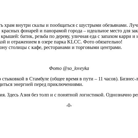
ь храм внутри скалы и пообщаться с шустрыми обезьянами. Луч
 красных фонарей и панорамой города – идеальное место для зак
крышей: батик, резьба по дереву, уличная еда с запахом карри и 
кой и отражением в озере парка KLCC. Фото обязательно!
ну столицы с кафе, ресторанами и торговыми центрами.
Фото
@
so
_
loveyka
стыковкой в Стамбуле (общее время в пути – 11 часов). Бизнес-ла
диться энергией перед приключениями.
ия. Здесь Азия без толп и с понятной логистикой. Однозначно р
-0-