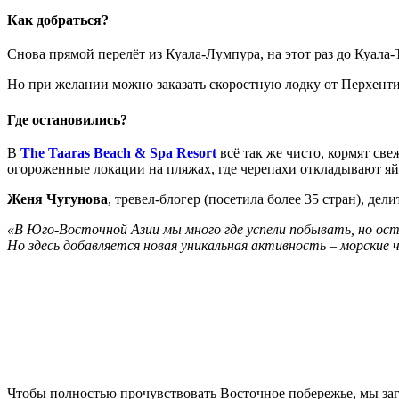
Как добраться?
Снова прямой перелёт из Куала‑Лумпура, на этот раз до Куала‑Т
Но при желании можно заказать скоростную лодку от Перхентиа
Где остановились?
В
The
Taaras
Beach
&
Spa
Resort
всё так же чисто, кормят св
огороженные локации на пляжах, где черепахи откладывают яй
Женя Чугунова
, тревел‑блогер (посетила более 35 стран), дел
«В Юго‑Восточной Азии мы много где успели побывать, но ос
Но здесь добавляется новая уникальная активность – морские
Чтобы полностью прочувствовать Восточное побережье, мы загл