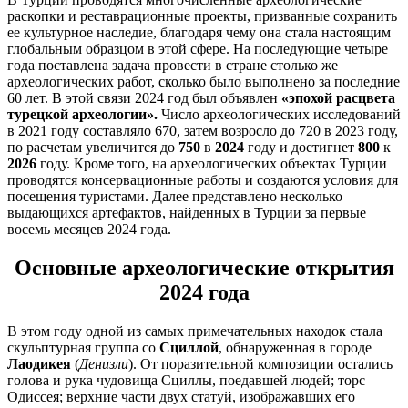
раскопки и реставрационные проекты, призванные сохранить
ее культурное наследие, благодаря чему она стала настоящим
глобальным образцом в этой сфере. На последующие четыре
года поставлена задача провести в стране столько же
археологических работ, сколько было выполнено за последние
60 лет. В этой связи 2024 год был объявлен
«эпохой расцвета
турецкой археологии».
Число археологических исследований
в 2021 году составляло 670, затем возросло до 720 в 2023 году,
по расчетам увеличится до
750
в
2024
году и достигнет
800
к
2026
году. Кроме того, на археологических объектах Турции
проводятся консервационные работы и создаются условия для
посещения туристами. Далее представлено несколько
выдающихся артефактов, найденных в Турции за первые
восемь месяцев 2024 года.
Основные археологические открытия
2024 года
В этом году одной из самых примечательных находок стала
скульптурная группа со
Сциллой
, обнаруженная в городе
Лаодикея
(
Денизли
). От поразительной композиции остались
голова и рука чудовища Сциллы, поедавшей людей; торс
Одиссея; верхние части двух статуй, изображавших его