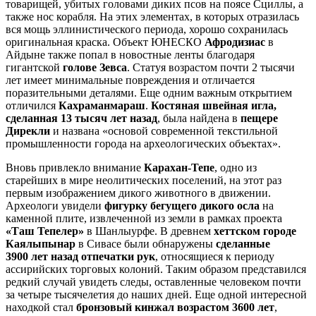
товарищей, убитых головами диких псов на поясе Сциллы, а
также нос корабля. На этих элементах, в которых отразилась
вся мощь эллинистического периода, хорошо сохранилась
оригинальная краска. Объект ЮНЕСКО
Афродизиас
в
Айдыне также попал в новостные ленты благодаря
гигантской
голове Зевса
. Статуя возрастом почти 2 тысячи
лет имеет минимальные повреждения и отличается
поразительными деталями. Еще одним важным открытием
отличился
Кахраманмараш
.
Костяная швейная игла,
сделанная 13 тысяч лет назад
, была найдена в
пещере
Дирекли
и названа «основой современной текстильной
промышленности города на археологических объектах».
Вновь привлекло внимание
Карахан-Тепе
, одно из
старейших в мире неолитических поселений, на этот раз
первым изображением дикого животного в движении.
Археологи увидели
фигурку бегущего дикого осла
на
каменной плите, извлеченной из земли в рамках проекта
«Таш Тепелер»
в Шанлыурфе. В древнем
хеттском городе
Каялыпынар
в Сивасе были обнаружены
сделанные
3900 лет назад отпечатки рук
, относящиеся к периоду
ассирийских торговых колоний. Таким образом представился
редкий случай увидеть следы, оставленные человеком почти
за четыре тысячелетия до наших дней. Еще одной интересной
находкой стал
бронзовый кинжал возрастом 3600 лет
,