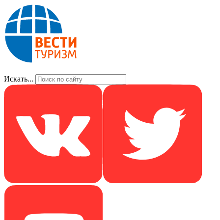
Искать...