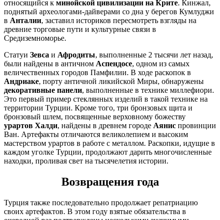
относящийся к
минойской цивилизации на Крите
. Кинжал,
поднятый археологами-дайверами со дна у берегов Кумлуджи
в
Анталии
, заставил историков пересмотреть взгляды на
древние торговые пути и культурные связи в
Средиземноморье.
Статуи
Зевса
и
Афродиты
, выполненные 2 тысячи лет назад,
были найдены в античном
Аспендосе
, одном из самых
величественных городов Памфилии. В ходе раскопок в
Андриаке
, порту античной ликийской Миры, обнаружены
декоративные панели
, выполненные в технике миллефиори.
Это первый пример стеклянных изделий в такой технике на
территории Турции. Кроме того, три бронзовых щита и
бронзовый шлем, посвященные верховному божеству
урартов
Халди
, найдены в древнем городе
Аянис
провинции
Ван. Артефакты отличаются великолепием и высоким
мастерством урартов в работе с металлом. Раскопки, идущие в
каждом уголке Турции, продолжают дарить многочисленные
находки, проливая свет на тысячелетия истории.
Возвращения года
Турция также последовательно продолжает репатриацию
своих артефактов. В этом году взятые обязательства в