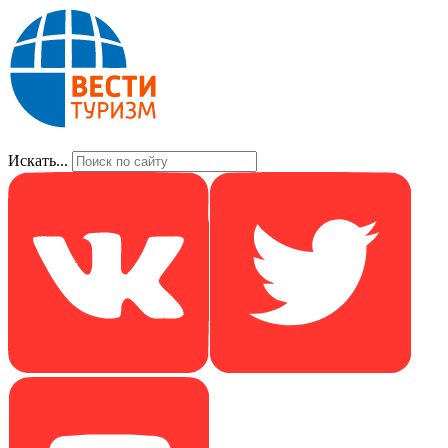
Искать...