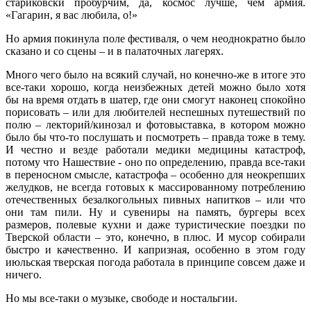
стариковски пробурчим, да, космос лучше, чем армия.
«Гагарин, я вас любила, о!»
Но армия покинула поле фестиваля, о чем неоднократно было
сказано и со сцены – и в палаточных лагерях.
Много чего было на всякий случай, но конечно-же в итоге это
все-таки хорошо, когда неизбежных детей можно было хотя
бы на время отдать в шатер, где они смогут наконец спокойно
порисовать – или для любителей неспешных путешествий по
полю – лекторий/кинозал и фотовыставка, в котором можно
было бы что-то послушать и посмотреть – правда тоже в тему.
И честно и везде работали медики медицины катастроф,
потому что Нашествие - оно по определению, правда все-таки
в переносном смысле, катастрофа – особенно для неокрепших
желудков, не всегда готовых к массированному потреблению
отечественных безалкогольных пивных напитков – или что
они там пили. Ну и сувениры на память, бургеры всех
размеров, полевые кухни и даже туристические поездки по
Тверской области – это, конечно, в плюс. И мусор собирали
быстро и качественно. И капризная, особенно в этом году
июльская тверская погода работала в принципе совсем даже и
ничего.
Но мы все-таки о музыке, свободе и ностальгии.