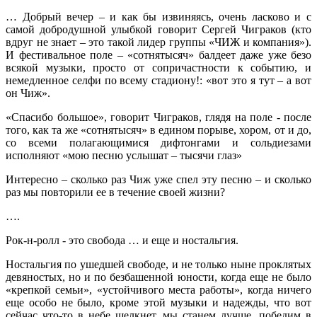
… Добрый вечер – и как бы извиняясь, очень ласково и с
самой добродушной улыбкой говорит Сергей Чиграков (кто
вдруг не знает – это такой лидер группы «ЧИЖ и компания»).
И фестивальное поле – «сотнятысяч» балдеет даже уже безо
всякой музыки, просто от сопричастности к событию, и
немедленное селфи по всему стадиону!: «вот это я тут – а вот
он Чиж».
«Спасибо большое», говорит Чиграков, глядя на поле - после
того, как та же «сотнятысяч» в едином порыве, хором, от и до,
со всеми полагающимися дифтонгами и сольдиезами
исполняют «мою песню услышат – тысячи глаз»
Интересно – сколько раз Чиж уже спел эту песню – и сколько
раз мы повторили ее в течение своей жизни?
….
Рок-н-ролл - это свобода … и еще и ностальгия.
Ностальгия по ушедшей свободе, и не только ныне проклятых
девяностых, но и по безбашенной юности, когда еще не было
«крепкой семьи», «устойчивого места работы», когда ничего
еще особо не было, кроме этой музыки и надежды, что вот
сейчас что-то в небе щелкнет, мы станем лучше, победим в