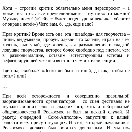
Хотя – строгий критик обязательно меня переспросит – а
может вы это… все преувеличиваете – ну пиво то можно?
Музыку поем? («Сейчас будет нецензурная лексика, уберите
от экрана детей») Чего вам, б…дь, еще надо?
Прав критик? Вроде есть она, эта «швабода» для творчества –
пиши, выдумывай, пробуй, одевай что хочешь, играй на чем
хочешь, выступай, где хочешь, - а размышления о сладкой
ловушке творчества, которое более свободно под гнетом, чем
в разлюли-малине, оставим эстетствующим эстетам и
рефлексирующей уже неизвестно о чем интеллигенции.
Где она, свобода? «Легко ли быть птицей, да так, чтобы не
петь»? или?
…
При всей осторожности и совершенно правильной
заорганизованности организаторов – со сцен фестиваля не
звучало лишних слов и сладких нот, хоть и нейтральный
общечеловеческий Роскосмос и был на всякий случай. И
ракету, очередной «Союз-Апполон», запустили к вящей
радости всех присутствующих. И этот, который начальник в
Роскосмосе, должен был остаться довольным. И мы по-