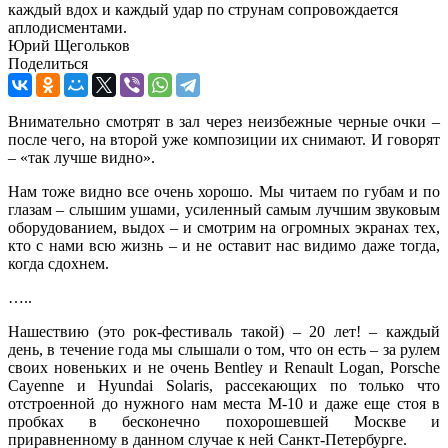
каждый вдох и каждый удар по струнам сопровождается
аплодисментами.
Юрий Щегольков
Поделиться
Внимательно смотрят в зал через неизбежные черные очки –
после чего, на второй уже композиции их снимают. И говорят
– «так лучше видно».
Нам тоже видно все очень хорошо. Мы читаем по губам и по
глазам – слышим ушами, усиленный самым лучшим звуковым
оборудованием, выдох – и смотрим на огромных экранах тех,
кто с нами всю жизнь – и не оставит нас видимо даже тогда,
когда сдохнем.
…..
Нашествию (это рок-фестиваль такой) – 20 лет! – каждый
день, в течение года мы слышали о том, что он есть – за рулем
своих новеньких и не очень Bentley и Renault Logan, Porsche
Cayenne и Hyundai Solaris, рассекающих по только что
отстроенной до нужного нам места М-10 и даже еще стоя в
пробках в бесконечно похорошевшей Москве и
приравненному в данном случае к ней Санкт-Петербурге.