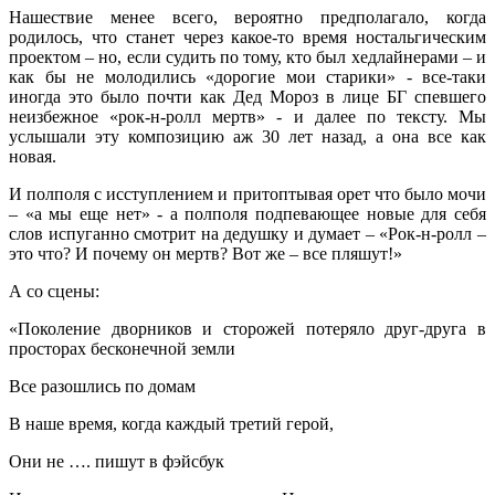
Нашествие менее всего, вероятно предполагало, когда
родилось, что станет через какое-то время ностальгическим
проектом – но, если судить по тому, кто был хедлайнерами – и
как бы не молодились «дорогие мои старики» - все-таки
иногда это было почти как Дед Мороз в лице БГ спевшего
неизбежное «рок-н-ролл мертв» - и далее по тексту. Мы
услышали эту композицию аж 30 лет назад, а она все как
новая.
И полполя с исступлением и притоптывая орет что было мочи
– «а мы еще нет» - а полполя подпевающее новые для себя
слов испуганно смотрит на дедушку и думает – «Рок-н-ролл –
это что? И почему он мертв? Вот же – все пляшут!»
А со сцены:
«Поколение дворников и сторожей потеряло друг-друга в
просторах бесконечной земли
Все разошлись по домам
В наше время, когда каждый третий герой,
Они не …. пишут в фэйсбук