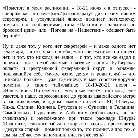
«Пометьте в моем расписании – 18-21 июля я в отпуске» -
говорим мы по телефоно/фотоаппарату/ диктофону нашим
секретарям, и услужливый яндекс начинает потихонечку
пичкать нас сообщениями, типа «Палатки и спальники по
бросовой цене» или «Погода на «Нашествии» обещает быть
бурной».
Ну и даже тот, у кого нет секретарей – и даже одного нет
секретаря, – и тот, у кого, в общем-то совсем никого и ничего
нет, и тот, кто никогда не ездил – и тот, кто все-же ездил и
пережил уже незабываемые грязевые ванны byТверская
область и центральный федеральный округ, и однажды
поклявшийся себе (мужу, жене, детям и родителям) – что
«никогда больше» - уже где-нибудь в мае собственноручно
пометил в своих таймлайнах: 18-19-20-21 июля –
«Нашествие». Потому что – «ну, а как еще?» - или когда еще
удастся, в наше, спрессованное до уровня шанхайского метро
в час пик время, в одном флаконе потребить БГ, Шевчука,
Чижа, Сплина, Кинчева, Бутусова и – Сукачева и Галанина,
Самойловых, Сурганову и Арбенину (взбалтывать, но не
смешивать) и неизбежного при таком раскладе Шнура?
(Извините, если кого забыл, не корысти ради – а просто автор
- дедушка старый – помнит только то, что помнит, а про тех, о
ком вы сейчас ему напомнили писать уже лень).