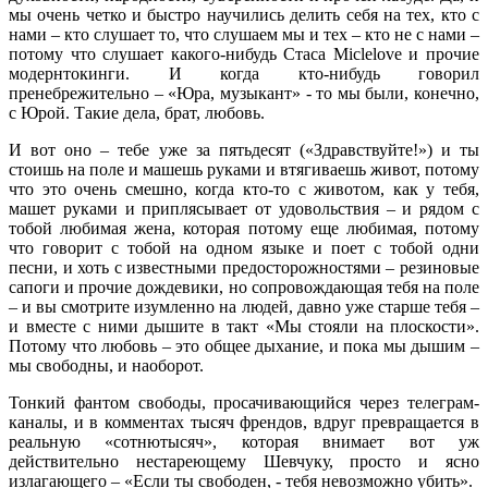
мы очень четко и быстро научились делить себя на тех, кто с
нами – кто слушает то, что слушаем мы и тех – кто не с нами –
потому что слушает какого-нибудь Стаса Miclelove и прочие
модернтокинги. И когда кто-нибудь говорил
пренебрежительно – «Юра, музыкант» - то мы были, конечно,
с Юрой. Такие дела, брат, любовь.
И вот оно – тебе уже за пятьдесят («Здравствуйте!») и ты
стоишь на поле и машешь руками и втягиваешь живот, потому
что это очень смешно, когда кто-то с животом, как у тебя,
машет руками и приплясывает от удовольствия – и рядом с
тобой любимая жена, которая потому еще любимая, потому
что говорит с тобой на одном языке и поет с тобой одни
песни, и хоть с известными предосторожностями – резиновые
сапоги и прочие дождевики, но сопровождающая тебя на поле
– и вы смотрите изумленно на людей, давно уже старше тебя –
и вместе с ними дышите в такт «Мы стояли на плоскости».
Потому что любовь – это общее дыхание, и пока мы дышим –
мы свободны, и наоборот.
Тонкий фантом свободы, просачивающийся через телеграм-
каналы, и в комментах тысяч френдов, вдруг превращается в
реальную «сотнютысяч», которая внимает вот уж
действительно нестареющему Шевчуку, просто и ясно
излагающего – «Если ты свободен, - тебя невозможно убить».