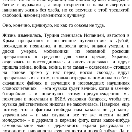
битве с дураками , а мир откроется и наша вывернутая
наизнанку жизнь без хлеба, но со все-таки с этой треклятой
свободой, наконец изменится к лучшему.
Оно, конечно, щелкнуло, но как-то совсем не туда.
Жизнь изменилась, Турция сменилась Испанией, автостоп в
Крым превратился в неспешное путешествие в Дубай,
неожиданно появились и выросли дети, видаки умерли, и
диски умерли, мобильники из неземной роскоши
превратились в средство для колки орехов, Украина,
отделялась и воссоединялась и опять отделялась и вдруг
пришла война, война, война, и та самая – осязаемая – стоящая
на голове прямо у нас перед носом свобода, вдруг
превратилась в фантом, и только изредка напоминала о себе в
скачанных файлах и звучащих в новомодных наушниках
словосочетаниях – «эта музыка будет вечной, когда я заменю
батарейки» - и повинуюсь этому предупреждению мы
покупали и покупали в IKEA упаковки батареек, чтобы эта
музыка действительно никогда не закончилась. Наверное, еще
потому, что и фантом свободы нам казался не до конца
утраченным – и мы слушали все те же «песни нашей
молодости» - и держали в кармане фигу, когда какое-нибудь
самодовольное чмо с державного экрана рассуждало о
духовности, народности, суверенности и прочей лабуде. Да, и