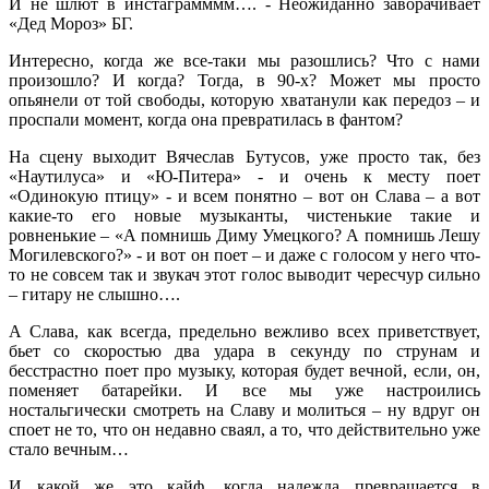
И не шлют в инстаграмммм…. - Неожиданно заворачивает
«Дед Мороз» БГ.
Интересно, когда же все-таки мы разошлись? Что с нами
произошло? И когда? Тогда, в 90-х? Может мы просто
опьянели от той свободы, которую хватанули как передоз – и
проспали момент, когда она превратилась в фантом?
На сцену выходит Вячеслав Бутусов, уже просто так, без
«Наутилуса» и «Ю-Питера» - и очень к месту поет
«Одинокую птицу» - и всем понятно – вот он Слава – а вот
какие-то его новые музыканты, чистенькие такие и
ровненькие – «А помнишь Диму Умецкого? А помнишь Лешу
Могилевского?» - и вот он поет – и даже с голосом у него что-
то не совсем так и звукач этот голос выводит чересчур сильно
– гитару не слышно….
А Слава, как всегда, предельно вежливо всех приветствует,
бьет со скоростью два удара в секунду по струнам и
бесстрастно поет про музыку, которая будет вечной, если, он,
поменяет батарейки. И все мы уже настроились
ностальгически смотреть на Славу и молиться – ну вдруг он
споет не то, что он недавно сваял, а то, что действительно уже
стало вечным…
И какой же это кайф, когда надежда превращается в