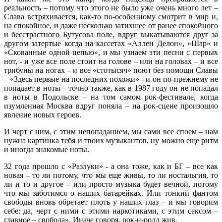
реальность – потому что этого не было уже очень много лет –
Слава встряхивается, как-то по-особенному смотрит в мир и,
на спокойное, и даже несколько затихшее от ранее спокойного
и бесстрастного Бутусова поле, вдруг выкатываются друг за
другом затертые когда на кассетах «Аллен Делон», «Шар» и
«Скованные одной цепью», и мы узнаем эти песни с первых
нот, - и уже все поле стоит на голове – или на головах – и все
трибуны на ногах – и все «стотысяч» поют без помощи Славы
– «Здесь первые на последних похожи» - и он по-прежнему не
попадает в ноты – точно также, как в 1987 году он не попадал
в ноты в Подольске – на том самом рок-фестивале, когда
изумленная Москва вдруг поняла – на рок-сцене произошло
явление новых героев.
И черт с ним, с этим непопаданием, мы сами все споем – нам
нужна картинка тебя и твоих музыкантов, ну можно еще ритм
и иногда знакомые ноты.
32 года прошло с «Разлуки» - а она тоже, как и БГ – все как
новая – то ли потому, что мы еще живы, то ли ностальгия, то
ли и то и другое – или просто музыка будет вечной, потому
что мы заботимся о наших батарейках. Или тонкий фантом
свободы вновь обретает плоть у наших глаз – и мы говорим
себе: да, черт с ними с этими наркотиками, с этим сексом –
главное – свобода». Иначе говоря, рок-н-ролл жив.