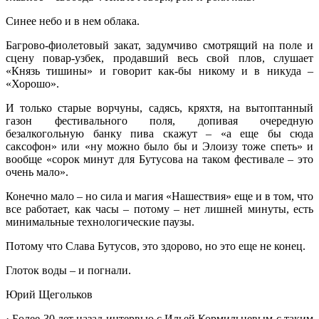
Синее небо и в нем облака.
Багрово-фиолетовый закат, задумчиво смотрящий на поле и
сцену повар-узбек, продавший весь свой плов, слушает
«Князь тишины» и говорит как-бы никому и в никуда –
«Хорошо».
И только старые ворчуны, садясь, кряхтя, на вытоптанный
газон фестивального поля, допивая очередную
безалкогольную банку пива скажут – «а еще бы сюда
саксофон» или «ну можно было бы и Элоизу тоже спеть» и
вообще «сорок минут для Бутусова на таком фестивале – это
очень мало».
Конечно мало – но сила и магия «Нашествия» еще и в том, что
все работает, как часы – потому – нет лишней минуты, есть
минимальные технологические паузы.
Потому что Слава Бутусов, это здорово, но это еще не конец.
Глоток воды – и погнали.
Юрий Щегольков
· Более 30 лет назад интервью с Ильей Кормильцевым с таким