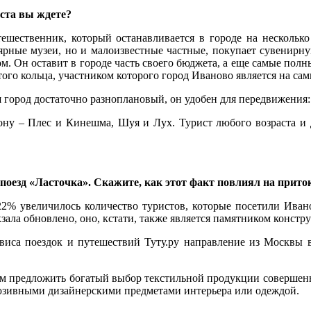
иста вы ждете?
ешественник, который останавливается в городе на несколько 
лярные музеи, но и малоизвестные частные, покупает сувенирну
ом. Он оставит в городе часть своего бюджета, а еще самые пол
ого кольца, участником которого город Иваново является на са
 город достаточно разноплановый, он удобен для передвижения
гиону – Плес и Кинешма, Шуя и Лух. Турист любого возраста и
 поезд «Ласточка». Скажите, как этот факт повлиял на прито
22% увеличилось количество туристов, которые посетили Иван
кзала обновлено, оно, кстати, также является памятником констр
рвиса поездок и путешествий Туту.ру направление из Москвы 
ем предложить богатый выбор текстильной продукции совершенн
люзивными дизайнерскими предметами интерьера или одеждой.