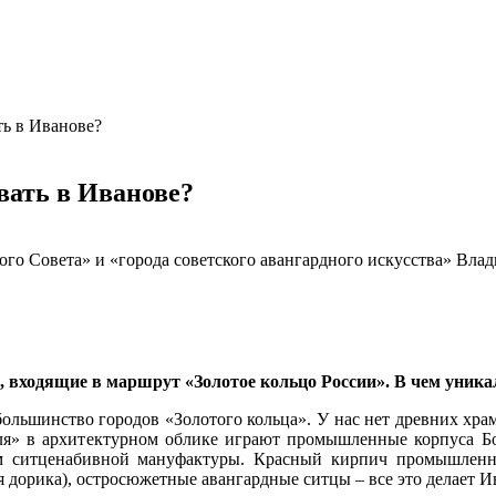
ть в Иванове?
вать в Иванове?
вого Совета» и «города советского авангардного искусства» В
, входящие в маршрут «Золотое кольцо России». В чем уника
большинство городов «Золотого кольца». У нас нет древних храм
емля» в архитектурном облике играют промышленные корпуса 
ом ситценабивной мануфактуры. Красный кирпич промышленной
ая дорика), остросюжетные авангардные ситцы – все это делает