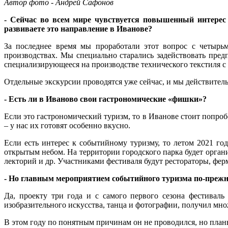
Автор фото - Андрей Сафонов
- Сейчас во всем мире чувствуется повышенный интерес
развиваете это направление в Иванове?
За последнее время мы проработали этот вопрос с четырь
производствах. Мы специально старались задействовать предп
специализирующееся на производстве технического текстиля 
Отдельные экскурсии проводятся уже сейчас, и мы действитель
- Есть ли в Иваново свои гастрономические «фишки»?
Если это гастрономический туризм, то в Иванове стоит попроб
– у нас их готовят особенно вкусно.
Если есть интерес к событийному туризму, то летом 2021 го
открытым небом. На территории городского парка будет органи
лекторий и др. Участниками фестиваля будут рестораторы, фер
- Но главным мероприятием событийного туризма по-прежн
Да, проекту три года и с самого первого сезона фестиваль
изобразительного искусства, танца и фотографии, получил мн
В этом году по понятным причинам он не проводился, но план