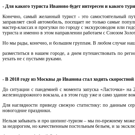
- Для какого туриста Иваново будет интересен и какого тур
Конечно, самый желанный турист - это самостоятельный пут
заправляет свой автомобиль, посещает не только самые попу
мастер-классах и прогулки по городу с экскурсоводом или гид
туриста и именно в этом направлении работаем с Союзом Золот
Но мы рады, конечно, и большим группам. В любом случае наш
разместиться в нашем городе, а днем путешествовать по ре
уехать не с пустыми руками.
- В 2018 году из Москвы до Иванова стал ходить скоростной
До ситуации с пандемией с момента запуска «Ласточки» на 
железнодорожного вокзала, а в этом году уже и само здание во
Для наглядности приведу свежую статистику: по данным се
новогодние праздники.
Нельзя забывать и про шопинг-туризм – мы по-прежнему мож
за недорогим, но качественным постельным бельем, и за экск