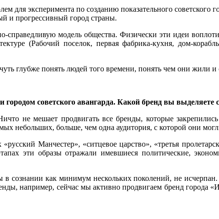
лем для эксперимента по созданию показательного советского го
й и прогрессивный город страны.
льно-справедливую модель общества. Физически эти идеи воплот
ктуре (Рабочий поселок, первая фабрика-кухня, дом-корабль
чуть глубже понять людей того времени, понять чем они жили и о
 и городом советского авангарда. Какой бренд вы выделяет
Ничто не мешает продвигать все бренды, которые закрепились
ых небольших, больше, чем одна аудитория, с которой они могл
 «русский Манчестер», «ситцевое царство», «третья пролетарск
этапах эти образы отражали имевшиеся политические, эконо
ы в сознании как минимум нескольких поколений, не исчерпан.
ренды, например, сейчас мы активно продвигаем бренд города «И