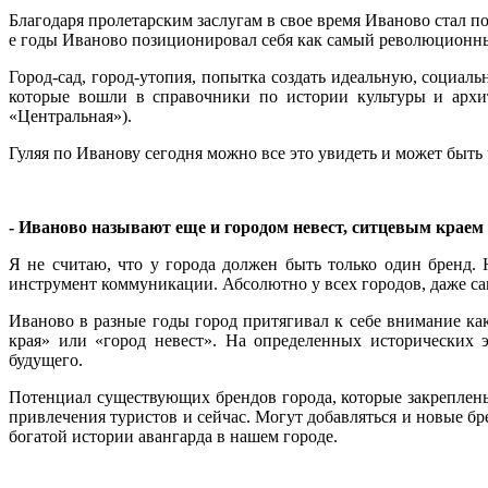
Благодаря пролетарским заслугам в свое время Иваново стал по
е годы Иваново позиционировал себя как самый революционны
Город-сад, город-утопия, попытка создать идеальную, социа
которые вошли в справочники по истории культуры и архите
«Центральная»).
Гуляя по Иванову сегодня можно все это увидеть и может быть 
- Иваново называют еще и городом невест, ситцевым краем
Я не считаю, что у города должен быть только один бренд. 
инструмент коммуникации. Абсолютно у всех городов, даже сам
Иваново в разные годы город притягивал к себе внимание как
края» или «город невест». На определенных исторических 
будущего.
Потенциал существующих брендов города, которые закреплен
привлечения туристов и сейчас. Могут добавляться и новые б
богатой истории авангарда в нашем городе.