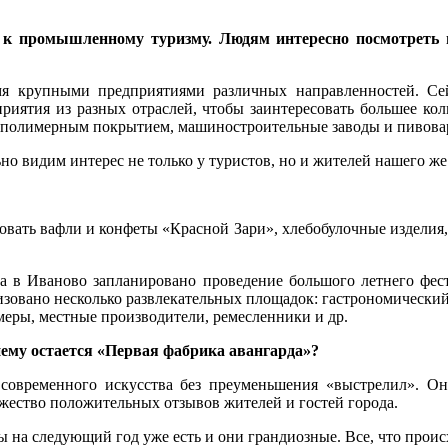
 к промышленному туризму. Людям интересно посмотреть и
мя крупными предприятиями различных направленностей. Се
риятия из разных отраслей, чтобы заинтересовать большее кол
с полимерным покрытием, машиностроительные заводы и пивова
но видим интерес не только у туристов, но и жителей нашего же
овать вафли и конфеты «Красной Зари», хлебобулочные изделия,
да в Иваново запланировано проведение большого летнего фес
зовано несколько развлекательных площадок: гастрономический 
меры, местные производители, ремесленники и др.
ему остается «Первая фабрика авангарда»?
 современного искусства без преуменьшения «выстрелил». Он
ожество положительных отзывов жителей и гостей города.
ы на следующий год уже есть и они грандиозные. Все, что прои