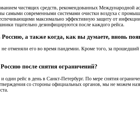
зованием чистящих средств, рекомендованных Международной а
щены самыми современными системами очистки воздуха с пром
беспечивающими максимально эффективную защиту от инфекции. В
ушники тщательно дезинфицируются после каждого рейса.
в Россию, а также когда, как вы думаете, вновь п
 не отменяли его во время пандемии. Кроме того, за прошедший
в Россию после снятия ограничений?
 один рейс в день в Санкт-Петербург. По мере снятия ограниче
одтверждения со стороны официальных органов, мы не можем наз
ста.