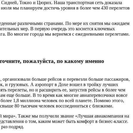
 Сидней, Токио и Цюрих. Наша транспортная сеть доказала
е июля мы планируем достичь уровня в более чем 430 перелетов
веденные различными странами. По мере их снятия мы ожидаем
чительных мер. В первую очередь это коснется ключевых
нга. Во многие города мы вернемся с ежедневными перелетами.
точните, пожалуйста, по какому именно
, организовали больше рейсов и перевезли больше пассажиров,
к, и грузовых. А аэропорт в Дохе вошел в тройку лучших
ть перелеты, но и расширить ее, запустив рейсы в более чем
нам еще больше. В то время как многие авиаперевозчики вовсе
более 1,8 миллиона человек по всей планете. Помимо этого,
свыше 80 тысячам человек воссоединиться с близкими.
ей мира». Также мы получили звание «Лучшая авиакомпания на
дставления о том, каким может быть комфорт в бизнес-классе.
 раз подряд.