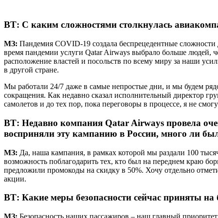
ВТ:
С каким сложностями столкнулась авиакомп
МЗ:
Пандемия COVID-19 создала беспрецедентные сложности д
время пандемии услуги Qatar Airways выбрало больше людей, ч
расположение властей и посольств по всему миру за наши уси
в другой стране.
Мы работали 24/7 даже в самые непростые дни, и мы будем ряд
сокращения. Как недавно сказал исполнительный директор гру
самолетов и до тех пор, пока переговоры в процессе, я не смо
ВТ:
Недавно компания Qatar Airways провела оче
восприняли эту кампанию в России, много ли бы
МЗ:
Да, наша кампания, в рамках которой мы раздали 100 тыся
возможность поблагодарить тех, кто был на переднем краю бор
предложили промокоды на скидку в 50%. Хочу отдельно отметит
акции.
ВТ:
Какие меры безопасности сейчас приняты на 
МЗ:
Безопасность наших пассажиров – наш главный приоритет