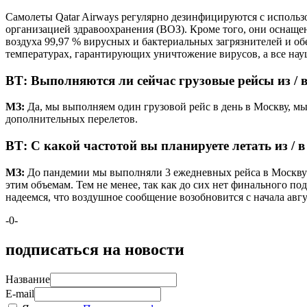
Самолеты Qatar Airways регулярно дезинфицируются с исполь
организацией здравоохранения (ВОЗ). Кроме того, они осна
воздуха 99,97 % вирусных и бактериальных загрязнителей и о
температурах, гарантирующих уничтожение вирусов, а все на
ВТ:
Выполняются ли сейчас грузовые рейсы из / 
МЗ:
Да, мы выполняем один грузовой рейс в день в Москву, мы
дополнительных перелетов.
ВТ
: С какой частотой вы планируете летать из / 
МЗ:
До пандемии мы выполняли 3 ежедневных рейса в Москву и
этим объемам. Тем не менее, так как до сих нет финального п
надеемся, что воздушное сообщение возобновится с начала авгу
-0-
подписаться на новости
Название
E-mail