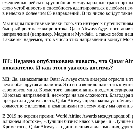
ежедневные рейсы в крупнейшие международные транспортные 
свою устойчивость и способность адаптироваться к любым изме
в неделю в более чем 65 направлений. В их число войдут таки
Мы видим позитивные знаки того, что интерес к путешествиям
быстрый рост пассажиропотока. Qatar Airways будет восстанав
направлений (например, Мадрид и Мумбай), а также хабов наш
Также мы надеемся, что в число этих направлений войдут Моск
ВТ:
Недавно опубликована новость, что Qatar Ai
показателю. И как этого удалось достичь?
МЗ:
Да, авиакомпания Qatar Airways стала лидером отрасли в 
чем любая другая авиалиния. Это и позволило нам стать крупн
аэропортов мира. Кроме того, авиакомпания продемонстрировал
30 новых направлений, несмотря на все сложности. Благодаря 
прекратили деятельность, Qatar Airways предложила устойчиву
совместно с властями и компаниями по всему миру мы организ
В 2019 по версии премии World Airline Awards международно
Ближнем Востоке», «Лучший бизнес-класс в мире» и «Лучшее кре
Кроме того, Qatar Airways – единственная авиакомпания, удос