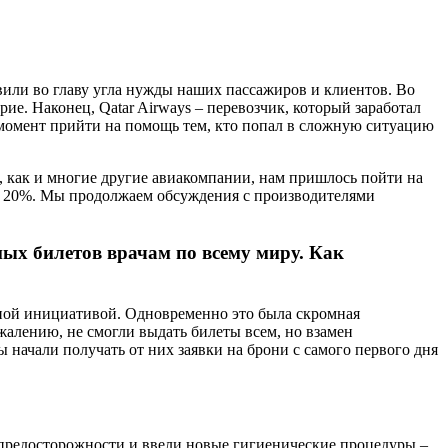
или во главу угла нужды наших пассажиров и клиентов. Во
ие. Наконец, Qatar Airways – перевозчик, который заработал
 момент прийти на помощь тем, кто попал в сложную ситуацию
е, как и многие другие авиакомпании, нам пришлось пойти на
 на 20%. Мы продолжаем обсуждения с производителями
ых билетов врачам по всему миру. Как
ешной инициативой. Одновременно это была скромная
жалению, не смогли выдать билеты всем, но взамен
 начали получать от них заявки на брони с самого первого дня
предосторожности и ввели новые гигиенические процедуры –