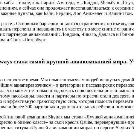
хабы – такие, как Париж, Амстердам, Лондон, Мельбурн, Сеул,
нениям, а сейчас она продолжает восстанавливаться: к середин
е важные пункты, как Бали, Берлин, Лос-Анджелес и Вашингтон.
 растет. Основным барьером остаются ограничения по въезду, в
ливать перелеты и наращивать их частоту по мере снятие ограни
их партнеров-авиакомпаний: Лондона, Чикаго, Далласа и Гонко
ва и Санкт-Петербург.
rways стала самой крупной авиакомпанией мира. У
это непростое время. Мы помогли тысячам людей вернуться домой
ейшим авиаперевозчиком – в категории и пассажирских перевозо
а, что может не только продолжать свою деятельность и выполня
этому пассажиры, власти и партнеры по отрасли стали доверять 
ю и эффективную транспортную сеть, которая помогла перевезти 
овали более 300 чартерных и дополнительных рейсов и помогли 
й рейтинговой компании Skytrax мы стали «Лучшей авиакомпани
сло в бизнес-классе» за свои кресла Qsuite, перевернувшие пре
тоенная титула «Лучшей авиакомпании мира» по версии Skytrax 5