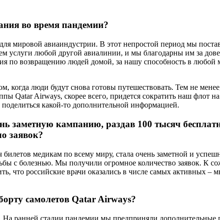
ания во время пандемии?
ля мировой авиаиндустрии. В этот непростой период мы постав
ем услуги любой другой авиалинии, и мы благодарны им за довер
лия по возвращению людей домой, за нашу способность в любой
ом, когда люди будут снова готовы путешествовать. Тем не мене
ппы Qatar Airways, скорее всего, придется сократить наш флот
гу поделиться какой-то дополнительной информацией.
нь заметную кампанию, раздав 100 тысяч бесплатн
ло заявок?
ч билетов медикам по всему миру, стала очень заметной и усп
ьбы с болезнью. Мы получили огромное количество заявок. К со
ь, что российские врачи оказались в числе самых активных – мы
борту самолетов Qatar Airways?
. На ранней стадии пандемии мы предприняли дополнительные 