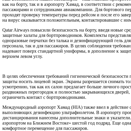
как на борту, так и в аэропорту Хамад, в соответствии с р
пассажирами и сотрудниками авиакомпании. Для бортового пе
проходят проверку температуры перед рейсом и после его заве
на вирус оказывается положительным, контактировавшие с ним
Qatar Airways повысили безопасность на борту, введя новые 
защитные халаты для бортпроводников. Комплекты представляю
одноразовые перчатки без талька и дезинфицирующий гель для
персонала, так и для пассажиров. В целях соблюдения требов
надевают поверх стандартной униформы, в дополнение к защит
верхнем левом углу.
В целях обеспечения требований гигиенической безопасности 
защиты носить лицевой экран. Экраны разрешается снимать тол
усмотрению, так как их салон предлагает больше личного про
раздвижных перегородок и полностью закрывающихся дверей, 
ограничить контакт с бортпроводниками.
Международный аэропорт Хамад (HIA) также ввел в действие 
выполняющих дезинфекцию ультрафиолетом. В аэропорту провод
дистанцирования нанесены дополнительные знаки и указатели
аэропортом на Ближнем Востоке» шестой год подряд. Еще одна
комфортное перемещение для пассажиров.