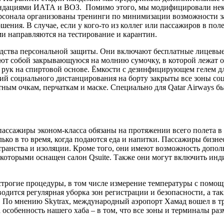
екомендациями ИАТА и ВОЗ. Помимо этого, мы модифицировали н
рсонала организованы тренинги по минимизации возможности з
ршения. В случае, если у кого-то из коллег или пассажиров в п
и направляются на тестирование и карантин.
средства персональной защиты. Они включают бесплатные лицев
т собой закрывающуюся на молнию сумочку, в которой лежат од
 рук на спиртовой основе. Ёмкости с дезинфицирующем гелем дл
аний социального дистанцирования на борту закрыты все зоны с
ным очкам, перчаткам и маске. Специально для Qatar Airways б
пассажиры эконом-класса обязаны на протяжении всего полета 
ько в то время, когда подаются еда и напитки. Пассажиры бизн
странства и изоляции. Кроме того, они имеют возможность допо
которыми оснащен салон Qsuite. Также они могут включить инд
строгие процедуры, в том числе измерение температуры с помо
ится регулярная уборка зон регистрации и безопасности, а та
. По мнению Skytrax, международный аэропорт Хамад вошел в т
 особенность нашего хаба – в том, что все зоны и терминалы 