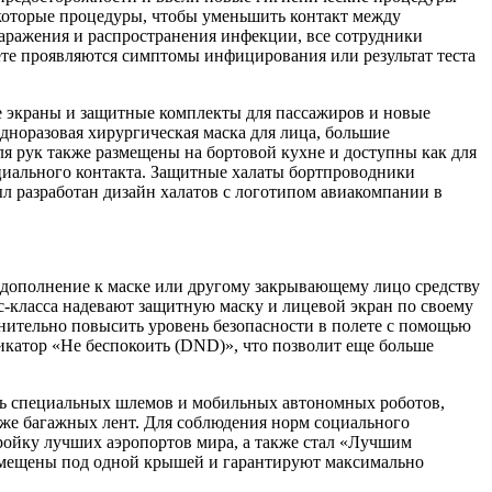
екоторые процедуры, чтобы уменьшить контакт между
аражения и распространения инфекции, все сотрудники
олете проявляются симптомы инфицирования или результат теста
ые экраны и защитные комплекты для пассажиров и новые
норазовая хирургическая маска для лица, большие
я рук также размещены на бортовой кухне и доступны как для
оциального контакта. Защитные халаты бортпроводники
ыл разработан дизайн халатов с логотипом авиакомпании в
в дополнение к маске или другому закрывающему лицо средству
ес-класса надевают защитную маску и лицевой экран по своему
лнительно повысить уровень безопасности в полете с помощью
икатор «Не беспокоить (DND)», что позволит еще больше
щь специальных шлемов и мобильных автономных роботов,
кже багажных лент. Для соблюдения норм социального
ройку лучших аэропортов мира, а также стал «Лучшим
размещены под одной крышей и гарантируют максимально