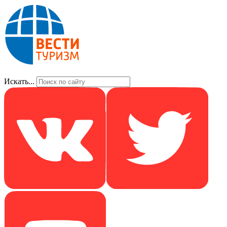
Искать...