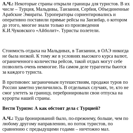
А.Ч.:
Некоторые страны открыли границы для туристов. В их
числе – Турция, Мальдивы, Танзания, Сербия, Объединенные
Арабские Эмираты. Туроператоры сориентировались и
оперативно поставили прямые рейсы на Занзибар, о котором
до этого, многие знали только из произведения
К.И.Чуковского «Айболит». Туристы полетели.
Стоимость отдыха на Мальдивах, в Танзании, в ОАЭ никогда
не была низкой. К тому же в условиях высокого курса валют,
ограниченного количества рейсов, такой отдых могут себе
позволить очень немногие. На самом деле турагенты бьются
за каждого туриста.
В противовес заграничным путешествиям, продажи туров по
России заметно увеличились. В отдельных случаях, те, кто не
смог улететь за границу, перебронировали свои отпуска на
курорты нашей страны.
Вести Туризм: А как обстоят дела с Турцией?
А.Ч.:
Туда бронирований было, по-прежнему, больше, чем по
любому другому направлению, но поток туристов, по
сравнению с предыдущими годами – ничтожно мал.