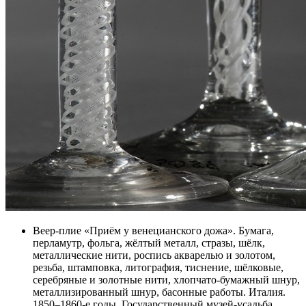
Веер-плие «Приём у венецианского дожа». Бумага,
перламутр, фольга, жёлтый металл, стразы, шёлк,
металлические нити, роспись акварелью и золотом,
резьба, штамповка, литография, тиснение, шёлковые,
серебряные и золотные нити, хлопчато-бумажный шнур,
металлизированный шнур, басонные работы. Италия.
1850–1860-е годы. Государственный музей-усадьба