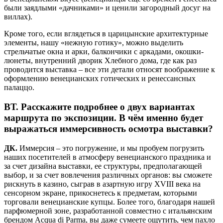
были заядлыми «дачниками» и ценили загородный досуг на
виллах).
Кроме того, если вглядеться в царицынские архитектурные
элементы, нашу «нежную готику», можно выделить
стрельчатые окна и арки, балкончики с аркадами, окошки-
люнеты, внутренний дворик Хлебного дома, где как раз
проводится выставка – все эти детали относят воображение к
оформлению венецианских готических и ренессансных
палаццо.
ВТ.
Расскажите подробнее о двух вариантах
маршрута по экспозиции. В чём именно будет
выражаться иммерсивность осмотра выставки?
ДК.
Иммерсия – это погружение, и мы пробуем погрузить
наших посетителей в атмосферу венецианского праздника и
за счет дизайна выставки, ее структуры, предполагающей
выбор, и за счет вовлечения различных органов: вы сможете
рискнуть в казино, сыграв в азартную игру XVIII века на
сенсорном экране, прикоснетесь к предметам, которыми
торговали венецианские купцы. Более того, благодаря нашей
парфюмерной зоне, разработанной совместно с итальянским
брендом Acqua di Parma, вы даже сумеете ощутить, чем пахло