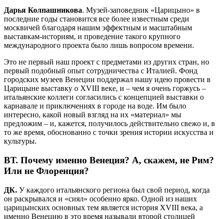
Дарья Колпашникова
. Музей-заповедник «Царицыно» в
последние годы становится все более известным среди
москвичей благодаря нашим эффектным и масштабным
выставкам-историям, и проведение такого крупного
международного проекта было лишь вопросом времени.
Это не первый наш проект с предметами из других стран, но
первый подобный опыт сотрудничества с Италией. Фонд
городских музеев Венеции поддержал нашу идею провести в
Царицыне выставку о XVIII веке, и – чем я очень горжусь –
итальянские коллеги согласились с концепцией выставки о
карнавале и приключениях в городе на воде. Им было
интересно, какой новый взгляд на их «материал» мы
предложим – и, кажется, получилось действительно свежо и, в
то же время, обоснованно с точки зрения истории искусства и
культуры.
ВТ.
Почему именно Венеция? А, скажем, не Рим?
Или не Флоренция?
ДК.
У каждого итальянского региона был свой период, когда
он раскрывался и «сиял» особенно ярко. Одной из наших
царицынских основных тем является история XVIII века, а
именно Венецию в это время называли второй столицей