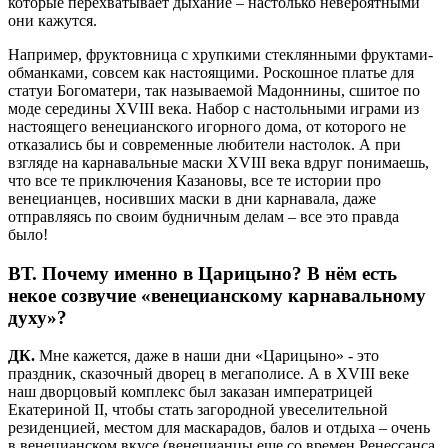
которые перехватывает дыхание – настолько невероятными
они кажутся.
Например, фруктовница с хрупкими стеклянными фруктами-
обманками, совсем как настоящими. Роскошное платье для
статуи Богоматери, так называемой Мадоннины, сшитое по
моде середины XVIII века. Набор с настольными играми из
настоящего венецианского игорного дома, от которого не
отказались бы и современные любители настолок. А при
взгляде на карнавальные маски XVIII века вдруг понимаешь,
что все те приключения Казановы, все те истории про
венецианцев, носивших маски в дни карнавала, даже
отправляясь по своим будничным делам – все это правда
было!
ВТ.
Почему именно в Царицыно? В нём есть
некое созвучие «венецианскому карнавальному
духу»?
ДК.
Мне кажется, даже в наши дни «Царицыно» - это
праздник, сказочный дворец в мегаполисе. А в XVIII веке
наш дворцовый комплекс был заказан императрицей
Екатериной II, чтобы стать загородной увеселительной
резиденцией, местом для маскарадов, балов и отдыха – очень
в венецианском вкусе (венецианцы еще со времен Ренессанса