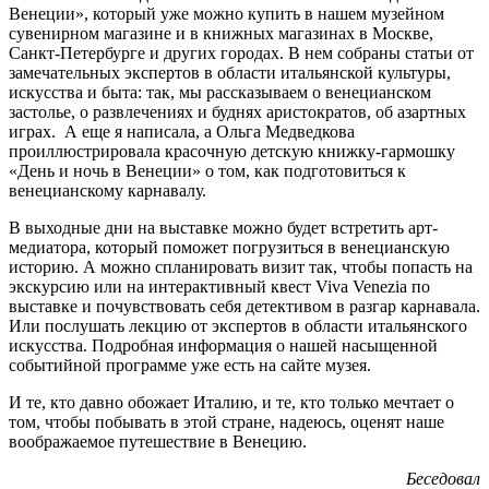
Венеции», который уже можно купить в нашем музейном
сувенирном магазине и в книжных магазинах в Москве,
Санкт-Петербурге и других городах. В нем собраны статьи от
замечательных экспертов в области итальянской культуры,
искусства и быта: так, мы рассказываем о венецианском
застолье, о развлечениях и буднях аристократов, об азартных
играх. А еще я написала, а Ольга Медведкова
проиллюстрировала красочную детскую книжку-гармошку
«День и ночь в Венеции» о том, как подготовиться к
венецианскому карнавалу.
В выходные дни на выставке можно будет встретить арт-
медиатора, который поможет погрузиться в венецианскую
историю. А можно спланировать визит так, чтобы попасть на
экскурсию или на интерактивный квест Viva Venezia по
выставке и почувствовать себя детективом в разгар карнавала.
Или послушать лекцию от экспертов в области итальянского
искусства. Подробная информация о нашей насыщенной
событийной программе уже есть на сайте музея.
И те, кто давно обожает Италию, и те, кто только мечтает о
том, чтобы побывать в этой стране, надеюсь, оценят наше
воображаемое путешествие в Венецию.
Беседовал