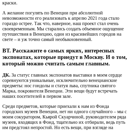
краски.
А желание погулять по Венеции при абсолютной
невозможности его реализовать к апрелю 2021 года стало
гораздо острее. Так что, наверное, наш проект стал очень
своевременным. Мы старались создать объемное ощущение
путешествия в Венецию, один из красивейших городов на
свете – и уж точно самый необыкновенный.
ВТ.
Расскажите о самых ярких, интересных
экспонатах, которые приедут в Москву. И о том,
который можно считать самым главным.
ДК.
За статус главных экспонатов выставки в моем сердце
соревнуются уникальные, исключительно венецианские
предметы: нос гондолы и статуя льва, спутника святого
Марка, покровителя Венеции. Эти вещи будут встречать
наших посетителей в первом зале.
Среди предметов, которые приехали к нам из Фонда
городских музеев Венеции, нет ни одного случайного – мы с
моим сокуратором, Кьярой Скуарчиной, руководителем ряда
музеев, входящих в Фонд, тщательно их отбирали, ведь путь
им предстоял непростой. Но есть вещи, при взгляде на