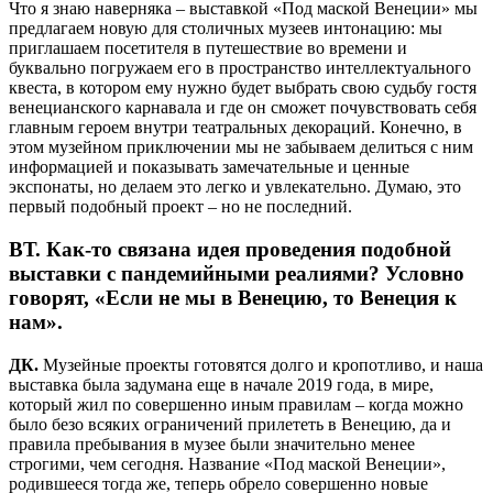
Что я знаю наверняка – выставкой «Под маской Венеции» мы
предлагаем новую для столичных музеев интонацию: мы
приглашаем посетителя в путешествие во времени и
буквально погружаем его в пространство интеллектуального
квеста, в котором ему нужно будет выбрать свою судьбу гостя
венецианского карнавала и где он сможет почувствовать себя
главным героем внутри театральных декораций. Конечно, в
этом музейном приключении мы не забываем делиться с ним
информацией и показывать замечательные и ценные
экспонаты, но делаем это легко и увлекательно. Думаю, это
первый подобный проект – но не последний.
ВТ.
Как-то связана идея проведения подобной
выставки с пандемийными реалиями? Условно
говорят, «Если не мы в Венецию, то Венеция к
нам».
ДК.
Музейные проекты готовятся долго и кропотливо, и наша
выставка была задумана еще в начале 2019 года, в мире,
который жил по совершенно иным правилам – когда можно
было безо всяких ограничений прилететь в Венецию, да и
правила пребывания в музее были значительно менее
строгими, чем сегодня. Название «Под маской Венеции»,
родившееся тогда же, теперь обрело совершенно новые