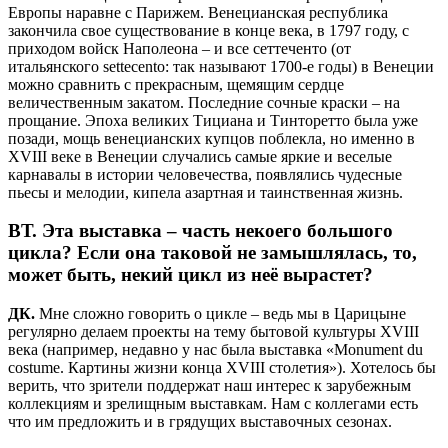
Европы наравне с Парижем. Венецианская республика
закончила свое существование в конце века, в 1797 году, с
приходом войск Наполеона – и все сеттеченто (от
итальянского settecento: так называют 1700-е годы) в Венеции
можно сравнить с прекрасным, щемящим сердце
величественным закатом. Последние сочные краски – на
прощание. Эпоха великих Тициана и Тинторетто была уже
позади, мощь венецианских купцов поблекла, но именно в
XVIII веке в Венеции случались самые яркие и веселые
карнавалы в истории человечества, появлялись чудесные
пьесы и мелодии, кипела азартная и таинственная жизнь.
ВТ.
Эта выставка – часть некоего большого
цикла? Если она таковой не замышлялась, то,
может быть, некий цикл из неё вырастет?
ДК.
Мне сложно говорить о цикле – ведь мы в Царицыне
регулярно делаем проекты на тему бытовой культуры XVIII
века (например, недавно у нас была выставка «Monument du
costume. Картины жизни конца XVIII столетия»). Хотелось бы
верить, что зрители поддержат наш интерес к зарубежным
коллекциям и зрелищным выставкам. Нам с коллегами есть
что им предложить и в грядущих выставочных сезонах.