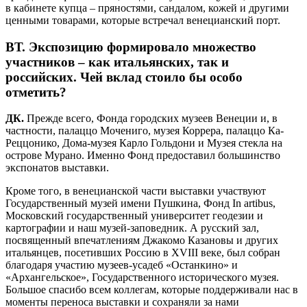
в кабинете купца – пряностями, сандалом, кожей и другими
ценными товарами, которые встречал венецианский порт.
ВТ.
Экспозицию формировало множество
участников – как итальянских, так и
российских. Чей вклад стоило бы особо
отметить?
ДК.
Прежде всего, Фонда городских музеев Венеции и, в
частности, палаццо Мочениго, музея Коррера, палаццо Ка-
Реццонико, Дома-музея Карло Гольдони и Музея стекла на
острове Мурано. Именно Фонд предоставил большинство
экспонатов выставки.
Кроме того, в венецианской части выставки участвуют
Государственный музей имени Пушкина, Фонд In artibus,
Московский государственный университет геодезии и
картографии и наш музей-заповедник. А русский зал,
посвященный впечатлениям Джакомо Казановы и других
итальянцев, посетивших Россию в XVIII веке, был собран
благодаря участию музеев-усадеб «Останкино» и
«Архангельское», Государственного исторического музея.
Большое спасибо всем коллегам, которые поддерживали нас в
моменты переноса выставки и сохраняли за нами