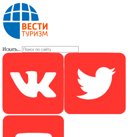
Искать...