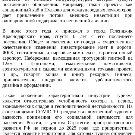
постоянного обновления. Например, такой проекты как
авиационный хаб в Пулково для международных лоукостеров,
дает привлечение потока внешних инвестиций при
одновременной поддержке отечественной авиации.
В июле этого года я приезжал в город Геленджик
Краснодарского края, спустя 6 лет с его последнего
посещения. Общее впечатление от города – существенные
качественные изменения: инвестирование идет в дороги,
ЖКХ, гостиничные и парковые комплексы, строится новый
аэропорт. Набережная, вымощенная тротуарной плиткой на
12км с фонтанами, тематическими памятниками,
архитектурными и садовыми композициями, точками проката
и др., говорят вошла в книгу рекордов Гиннеса,
привлекательно внедрены элементы урбанистического
дизайна в оформлении.
Также особенной характеристикой индустрии туризма
является относительная устойчивость сектора в период
экономических спадов и геополитической нестабильности. На
фоне пандемии COVID 19 трендом стал внутренний туризм и
важность понимания его социальной значимости для
населения России, с учетом Стратегии пространственного
развития РФ на период до 2025 года, где приоритетным
является развитие территорий, для которых туризм определен