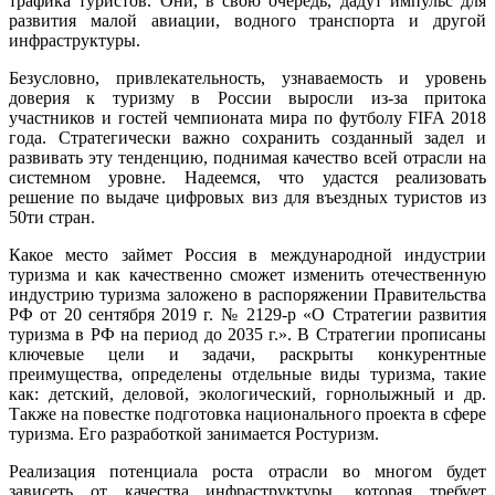
трафика туристов. Они, в свою очередь, дадут импульс для
развития малой авиации, водного транспорта и другой
инфраструктуры.
Безусловно, привлекательность, узнаваемость и уровень
доверия к туризму в России выросли из-за притока
участников и гостей чемпионата мира по футболу FIFA 2018
года. Стратегически важно сохранить созданный задел и
развивать эту тенденцию, поднимая качество всей отрасли на
системном уровне. Надеемся, что удастся реализовать
решение по выдаче цифровых виз для въездных туристов из
50ти стран.
Какое место займет Россия в международной индустрии
туризма и как качественно сможет изменить отечественную
индустрию туризма заложено в распоряжении Правительства
РФ от 20 сентября 2019 г. № 2129-р «О Стратегии развития
туризма в РФ на период до 2035 г.». В Стратегии прописаны
ключевые цели и задачи, раскрыты конкурентные
преимущества, определены отдельные виды туризма, такие
как: детский, деловой, экологический, горнолыжный и др.
Также на повестке подготовка национального проекта в сфере
туризма. Его разработкой занимается Ростуризм.
Реализация потенциала роста отрасли во многом будет
зависеть от качества инфраструктуры, которая требует