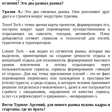
отличия? Это два разных рынка?
Уралов А.:
Это два смежных рынка. Они дополняют друг
друга и строятся вокруг индустрии туризма.
Travel Tech с точки зрения карты проектов, формирующих его,
построен вокруг задач перемещения путешественников и
отдыхающих на самолете, поездом, автомобиле. Плюс
добавляется сегмент сервисов и технологий для отелей,
турагентов и туроператоров.
Leisure Tech – как видно из сегментов рынка, которые мы
выделили, ориентирован на создание ценности отдыха и
концепций отдыха для пользователя, формирование высокого
уровня вовлечения и потока отдыхающих через
пользовательские сервисы, сервисы формирования «эмоций
от отдыха». Для нас точка приложения усилий – это не факт
перемещения (перевозки) или нахождения в пространстве
(отели) туриста, а среда отдыха, в которую человек принимает
решение погрузиться («вовлечение»), далее в нее погружается
(«работа с ожиданиями, ощущением от качества сервиса,
услуг») и рефлексирует («удержание», «возвращение»).
Вести Туризм: Арсений, для нового рынка нужны кадры и
стартапы, где их брать?