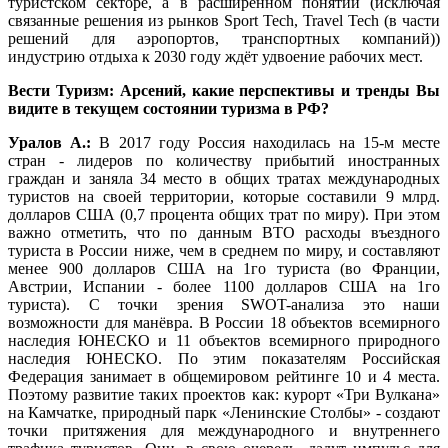
туристском секторе, а в расширенном понятии (исключая
связанные решения из рынков Sport Tech, Travel Tech (в части
решений для аэропортов, транспортных компаний))
индустрию отдыха к 2030 году ждёт удвоение рабочих мест.
Вести Туризм: Арсений, какие перспективы и тренды Вы
видите в текущем состоянии туризма в РФ?
Уралов А.:
В 2017 году Россия находилась на 15-м месте
стран - лидеров по количеству прибытий иностранных
граждан и заняла 34 место в общих тратах международных
туристов на своей территории, которые составили 9 млрд.
долларов США (0,7 процента общих трат по миру). При этом
важно отметить, что по данным ВТО расходы въездного
туриста в России ниже, чем в среднем по миру, и составляют
менее 900 долларов США на 1го туриста (во Франции,
Австрии, Испании - более 1100 долларов США на 1го
туриста). С точки зрения SWOT-анализа это наши
возможности для манёвра. В России 18 объектов всемирного
наследия ЮНЕСКО и 11 объектов всемирного природного
наследия ЮНЕСКО. По этим показателям Российская
Федерация занимает в общемировом рейтинге 10 и 4 места.
Поэтому развитие таких проектов как: курорт «Три Вулкана»
на Камчатке, природный парк «Ленинские Столбы» - создают
точки притяжения для международного и внутреннего