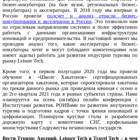
бизнес-инкубаторах (на базе вузов, региональных бизнес-
инкубаторах) и акселераторах. В 2018 году мы впервые в
России провели
подсчет и анализ отрасли бизнес-
инкубирования и акселерации в России
. Это позволило нам
по отраслевым направлениям системно и более эффективно
работать с данными организациями инфраструктуры
инноваций и предпринимательства. В настоящий момент мы
проводим анализ того, какие акселераторы и бизнес-
инкубаторы хотят и могут (обладают компетенциями или
имеют заделы) работать для развития индустрии туризма по
рынку Leisure Tech.
Кроме того, в первом полугодии 2020 года мы провели
обучение в «Школе Хакатонов» сертифицированных
организаторов хакатонов, которые спроектировали хакатоны
по трекам данного рынка для проведения начиная с осени и
до 2го квартала 2021 года в разных субъектах страны. Нами
планируется на осень (октябрь) онлайн конференция с
Институтами развития, РОИВами по развитию внутреннего
туризма и подготовке кадров с точки зрения инноваций и
цифровизации. Планируем круглые столы и разработаем
дорожную карту с комитетами СНГ, профильными
министерствами Содружества независимых государств.
Вести Туризм: Арсений, Leisure Tech и Travel Tech – в чем