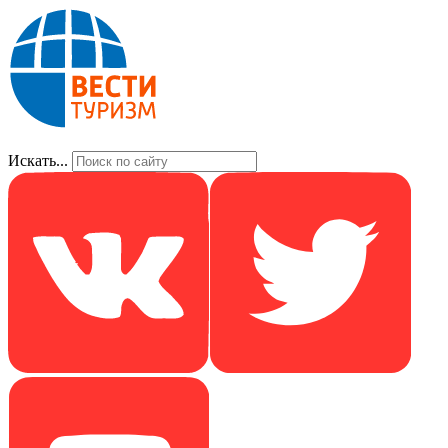
Искать...