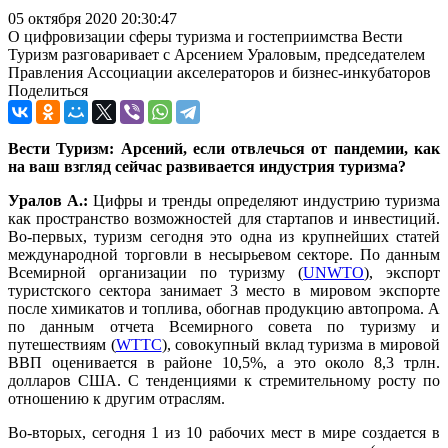
05 октября 2020 20:30:47
О цифровизации сферы туризма и гостеприимства Вести
Туризм разговаривает с Арсением Ураловым, председателем
Правления Ассоциации акселераторов и бизнес-инкубаторов
Поделиться
Вести Туризм: Арсений, если отвлечься от пандемии, как
на ваш взгляд сейчас развивается индустрия туризма?
Уралов А.:
Цифры и тренды определяют индустрию туризма
как пространство возможностей для стартапов и инвестиций.
Во-первых, туризм сегодня это одна из крупнейших статей
международной торговли в несырьевом секторе. По данным
Всемирной организации по туризму (
UNWTO
), экспорт
туристского сектора занимает 3 место в мировом экспорте
после химикатов и топлива, обогнав продукцию автопрома. А
по данным отчета Всемирного совета по туризму и
путешествиям (
WTTC
), совокупный вклад туризма в мировой
ВВП оценивается в районе 10,5%, а это около 8,3 трлн.
долларов США. С тенденциями к стремительному росту по
отношению к другим отраслям.
Во-вторых, сегодня 1 из 10 рабочих мест в мире создается в