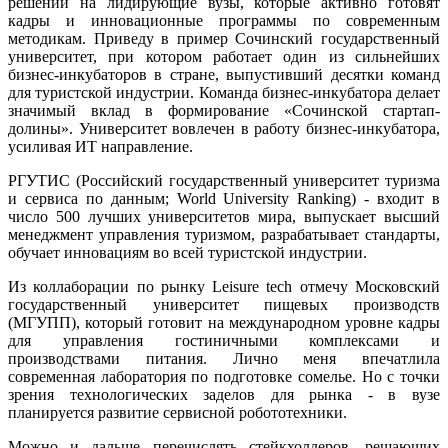
решений на лидирующие вузы, которые активно готовят
кадры и инновационные программы по современным
методикам. Приведу в пример Сочинский государственный
университет, при котором работает один из сильнейших
бизнес-инкубаторов в стране, выпустивший десятки команд
для туристской индустрии. Команда бизнес-инкубатора делает
значимый вклад в формирование «Сочинской стартап-
долины». Университет вовлечен в работу бизнес-инкубатора,
усиливая ИТ направление.
РГУТИС (Российский государственный университет туризма
и сервиса по данным; World University Ranking) - входит в
число 500 лучших университетов мира, выпускает высший
менеджмент управления туризмом, разрабатывает стандарты,
обучает инновациям во всей туристской индустрии.
Из коллаборации по рынку Leisure tech отмечу Московский
государственный университет пищевых производств
(МГУПП), который готовит на международном уровне кадры
для управления гостиничными комплексами и
производствами питания. Лично меня впечатлила
современная лаборатория по подготовке сомелье. Но с точки
зрения технологических заделов для рынка - в вузе
планируется развитие сервисной робототехники.
Можно и дальше перечислять стейкхолдеров, решающих