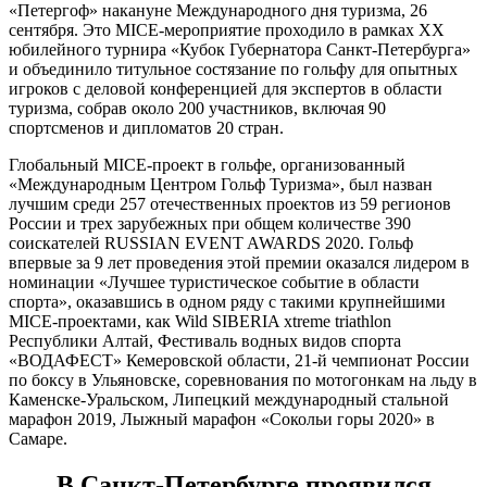
«Петергоф» накануне Международного дня туризма, 26
сентября. Это МICE-мероприятие проходило в рамках XX
юбилейного турнира «Кубок Губернатора Санкт-Петербурга»
и объединило титульное состязание по гольфу для опытных
игроков с деловой конференцией для экспертов в области
туризма, собрав около 200 участников, включая 90
спортсменов и дипломатов 20 стран.
Глобальный МICE-проект в гольфе, организованный
«Международным Центром Гольф Туризма», был назван
лучшим среди 257 отечественных проектов из 59 регионов
России и трех зарубежных при общем количестве 390
соискателей RUSSIAN EVENT AWARDS 2020. Гольф
впервые за 9 лет проведения этой премии оказался лидером в
номинации «Лучшее туристическое событие в области
спорта», оказавшись в одном ряду с такими крупнейшими
МICE-проектами, как Wild SIBERIA xtreme triathlon
Республики Алтай, Фестиваль водных видов спорта
«ВОДАФЕСТ» Кемеровской области, 21-й чемпионат России
по боксу в Ульяновске, соревнования по мотогонкам на льду в
Каменске-Уральском, Липецкий международный стальной
марафон 2019, Лыжный марафон «Сокольи горы 2020» в
Самаре.
В Санкт-Петербурге проявился