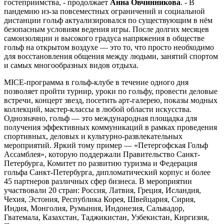
гостеприимства, - продолжает
Анна Овчинникова
. - В
пандемию из-за повсеместных ограничений и социальной
дистанции гольф актуализировался по существующим в нём
безопасным условиям ведения игры. После долгих месяцев
самоизоляции и высокого градуса напряжения в обществе
гольф на открытом воздухе — это то, что просто необходимо
для восстановления общения между людьми, занятий спортом
и самых многообразных видов отдыха.
МICE-программа в гольф-клубе в течение одного дня
позволяет пройти турнир, уроки по гольфу, провести деловые
встречи, концерт звезд, посетить арт-галерею, показы модных
коллекций, мастер-классы в любой области искусства.
Однозначно, гольф — это международная площадка для
получения эффективных коммуникаций в рамках проведения
спортивных, деловых и культурно-развлекательных
мероприятий. Яркий тому пример — «Петергофская Гольф
Ассамблея», которую поддержали Правительство Санкт-
Петербурга, Комитет по развитию туризма и Федерация
гольфа Санкт-Петербурга, дипломатический корпус и более
45 партнеров различных сфер бизнеса. В мероприятии
участвовали 20 стран: Россия, Латвия, Греция, Исландия,
Чехия, Эстония, Республика Корея, Швейцария, Сирия,
Индия, Монголия, Румыния, Индонезия, Сальвадор,
Гватемала, Казахстан, Таджикистан, Узбекистан, Киргизия,