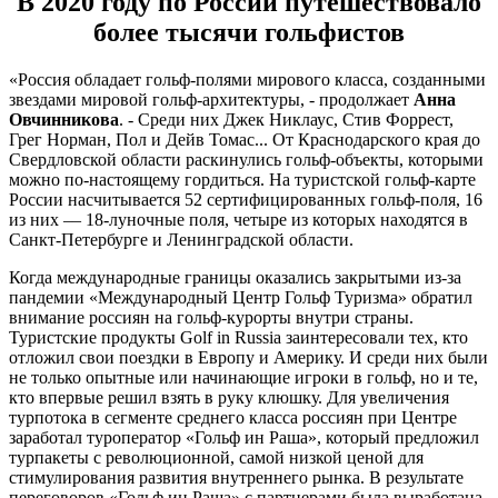
В 2020 году по России путешествовало
более тысячи гольфистов
«Россия обладает гольф-полями мирового класса, созданными
звездами мировой гольф-архитектуры, - продолжает
Анна
Овчинникова
. - Среди них Джек Никлаус, Стив Форрест,
Грег Норман, Пол и Дейв Томас... От Краснодарского края до
Свердловской области раскинулись гольф-объекты, которыми
можно по-настоящему гордиться. На туристской гольф-карте
России насчитывается 52 сертифицированных гольф-поля, 16
из них –– 18-луночные поля, четыре из которых находятся в
Санкт-Петербурге и Ленинградской области.
Когда международные границы оказались закрытыми из-за
пандемии «Международный Центр Гольф Туризма» обратил
внимание россиян на гольф-курорты внутри страны.
Туристские продукты Golf in Russia заинтересовали тех, кто
отложил свои поездки в Европу и Америку. И среди них были
не только опытные или начинающие игроки в гольф, но и те,
кто впервые решил взять в руку клюшку. Для увеличения
турпотока в сегменте среднего класса россиян при Центре
заработал туроператор «Гольф ин Раша», который предложил
турпакеты с революционной, самой низкой ценой для
стимулирования развития внутреннего рынка. В результате
переговоров «Гольф ин Раша» с партнерами была выработана