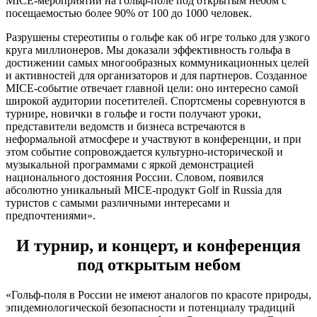
МICE-мероприятий на гольф-поле под открытым небом с
посещаемостью более 90% от 100 до 1000 человек.
Разрушены стереотипы о гольфе как об игре только для узкого
круга миллионеров. Мы доказали эффективность гольфа в
достижении самых многообразных коммуникационных целей
и активностей для организаторов и для партнеров. Созданное
МICE-событие отвечает главной цели: оно интересно самой
широкой аудитории посетителей. Спортсмены соревнуются в
турнире, новички в гольфе и гости получают уроки,
представители ведомств и бизнеса встречаются в
неформальной атмосфере и участвуют в конференции, и при
этом событие сопровождается культурно-исторической и
музыкальной программами с яркой демонстрацией
национального достояния России. Словом, появился
абсолютно уникальный МICE-продукт Golf in Russia для
туристов с самыми различными интересами и
предпочтениями».
И турнир, и концерт, и конференция
под открытым небом
«Гольф-поля в России не имеют аналогов по красоте природы,
эпидемиологической безопасности и потенциалу традиций