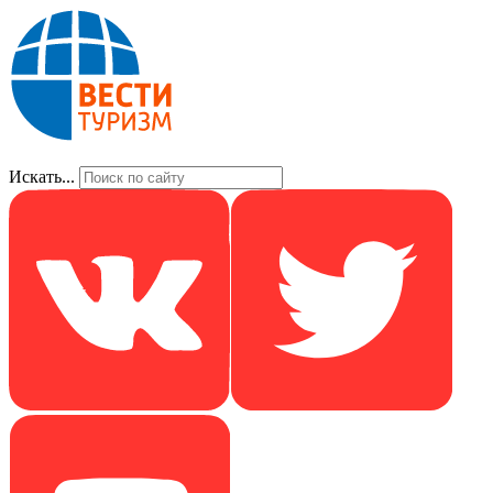
Искать...