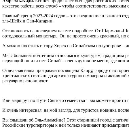
Амр Эль-Кади.
Египет продолжает быть для российских госте
качество работы всех служб – чтобы соответствовать высоким 
Главный тренд 2023-2024 годов – это соединение пляжного о
эль-Шейх и Сан-Катарин.
Остановлюсь на последнем пакете подробнее. От Шарм-эль-Шей
ортодоксальный монастырь. Он не просто очень красивый, но е
А можно посетить и гору Хорев на Синайском полуострове – им
Мы с большим почтением относимся к культурам, традициям ра
верующий он или нет. Синай – очень духовное место, где возн
Отдельная наша программа посвящена Каиру, городу с историей 
христианских святынь до архитектурного модерна и активной
регулярно реновируют.
Или маршрут по Пути Святого семейства – вы можете пройти по
И очень интересная, на мой взгляд, для туристов новинка посл
Вы слышали об Эль-Аламейне? Этот старинный город с античной
Российские туроператоры к ней только начинают присматриват