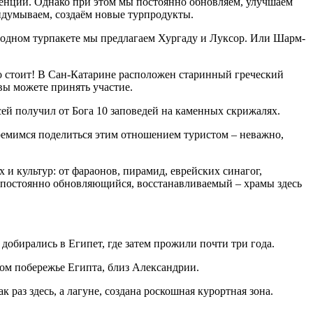
ренции. Однако при этом мы постоянно обновляем, улучшаем
ридумываем, создаём новые турпродукты.
 одном турпакете мы предлагаем Хургаду и Луксор. Или Шарм-
о стоит! В Сан-Катарине расположен старинный греческий
вы можете принять участие.
сей получил от Бога 10 заповедей на каменных скрижалях.
ремимся поделиться этим отношением туристом – неважно,
 и культур: от фараонов, пирамид, еврейских синагог,
 постоянно обновляющийся, восстанавливаемый – храмы здесь
добирались в Египет, где затем прожили почти три года.
ком побережье Египта, близ Александрии.
раз здесь, а лагуне, создана роскошная курортная зона.