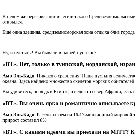
В целом же береговая линия египетского Средиземноморья име
открылся.
Ещё одна здешняя, средиземноморская зона отдыха близ города
Ну, и пустыня! Вы бывали в нашей пустыне?
«ВТ».
Нет, только в тунисской, иорданской, изр
Амр Эль-Кади.
Никакого сравнения! Наша пустыня величествен
океана. Здесь найдено множество скелетов морских обитателей
Вы удивитесь, но ведь в Египте, а ведь это север Африки, ест
«ВТ».
Вы очень ярко и романтично описываете к
Амр Эль-Кади.
Рассчитываем на 16-17-миллионный мировой тур
прирост составил 8%.
«ВТ».
С какими идеями вы приехали на MITT? К