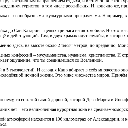
й круглогодичным направлением отдыха, и в этом он вне конку
ожиданиям туристов, в том числе российских. И, конечно же, п
тдыха с разнообразными культурными программами. Например, в
ха до Сан-Катарин – целых три часа на автомобиле. Но это тог
щё и действующий. Там, в двух храмах идут службы, в которых 
енно здесь, на высоте около 2 тысяч метров, по преданию, Мои
зных конфессий – мусульманства, иудаизма, христианства. И ст
икает ощущение, что ты соединяешься со Вселенной.
в 5 тысячелетий. И сегодня Каир вбирает в себя множество эпох
 молодёжной ночной жизни. Это микс множества миров. Причём
 нему, то есть той самой дорогой, которой Дева Мария и Иосиф 
едних лет – это великолепная курортная зона на средиземноморс
 атмосферой находится в 106 километрах от Александрии, и как 
ься.