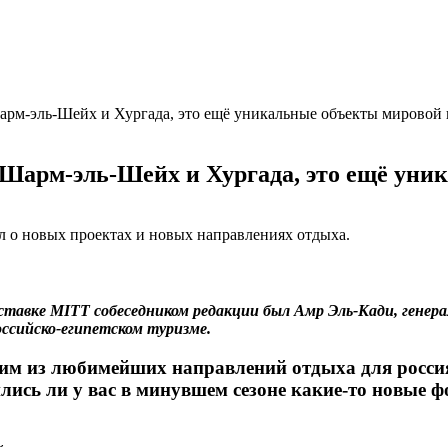
Шарм-эль-Шейх и Хургада, это ещё уникальные объекты мировой
о Шарм-эль-Шейх и Хургада, это ещё ун
л о новых проектах и новых направлениях отдыха.
тавке MITT собеседником редакции был Амр Эль-Кади, генер
российско-египетском туризме.
дним из любимейших направлений отдыха для росси
лись ли у вас в минувшем сезоне какие-то новые 