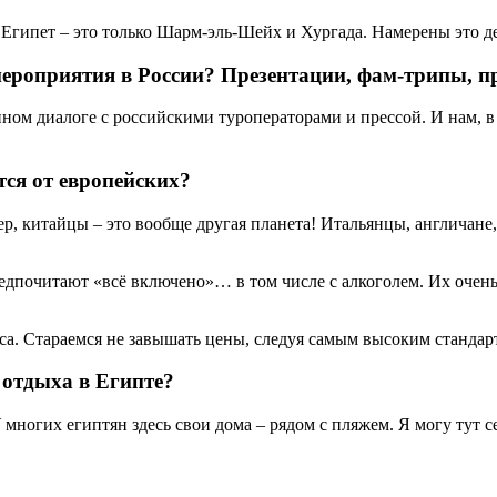
 Египет – это только Шарм-эль-Шейх и Хургада. Намерены это де
 мероприятия в России? Презентации, фам-трипы, п
ном диалоге с российскими туроператорами и прессой. И нам, в
тся от европейских?
р, китайцы – это вообще другая планета! Итальянцы, англичане,
предпочитают «всё включено»… в том числе с алкоголем. Их оче
са. Стараемся не завышать цены, следуя самым высоким стандар
отдыха в Египте?
ногих египтян здесь свои дома – рядом с пляжем. Я могу тут се