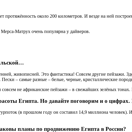
ет протяжённость около 200 километров. И везде на ней постро
 Мерса-Матрух очень популярна у дайверов.
аильской…
ней, живописней. Это фантастика! Совсем другие пейзажи. Здесь
. Пески – самые разные – белые, черные, кристаллические пород
ь и совсем не африканские пейзажи – в свежайших зелёных тонах. 
расоты Египта. Но давайте поговорим и о цифрах.
поток (в прошлом году он составил 14,9 миллиона человек). Им
аковы планы по продвижению Египта в России?